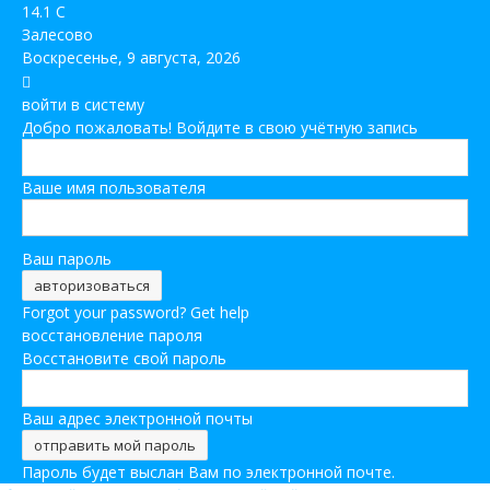
14.1
C
Залесово
Воскресенье, 9 августа, 2026
войти в систему
Добро пожаловать! Войдите в свою учётную запись
Ваше имя пользователя
Ваш пароль
Forgot your password? Get help
восстановление пароля
Восстановите свой пароль
Ваш адрес электронной почты
Пароль будет выслан Вам по электронной почте.