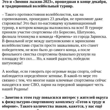
Это и «Зимняя лыжня-2023», прошедшая в конце декабря,
и традиционный волейбольный турнир.
– Такого противостояния волейболистов, как на
соревнованиях, прошедших 23 декабря, не припомнят даже
старожилы! Это был по-настоящему кульминационный
турнир, в котором команды выложились на всю! В турнире
приняли участие спортсмены сёл Борисово, Шатуново,
филиала техникума и команда «Кремень» из города Заринска.
В финальной игре между шатуновскими и заринскими
волейболистами страсти просто зашкаливали, кто станет
победителем, не ясно было до самого конца, а после
финального свистка спортсмены буквально рухнули на
площадку без сил… Но, к нашей радости, победили
шатуновцы!
А вообще, если говорить про игровые виды спорта, сейчас
наблюдается определённое затишье. В какой-то мере это
связано с тем, что многие наши ключевые спортсмены сейчас
находятся в зоне СВО, парни на передовой защищают честь
нашей Родины!
– Заметно в этом году повысился интерес у жителей округа
к физкультурно-спортивному комплексу «Готов к труду и
обороне». Такого количества знаков, кажется, у нас ещё