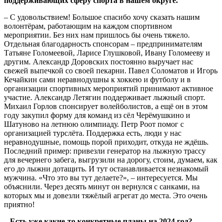
поддерживающих сферу спорта в нашем округе.
– С удовольствием! Большое спасибо хочу сказать нашим
волонтёрам, работающим на каждом спортивном
мероприятии. Без них нам пришлось бы очень тяжело.
Отдельная благодарность спонсорам – предпринимателям
Татьяне Голомеевой, Ларисе Глушковой, Ивану Голомееву и
другим. Александр Доровских постоянно выручает нас
свежей выпечкой со своей пекарни. Павел Соломатов и Игорь
Кечайкин сами неравнодушны к хоккею и футболу и в
организации спортивных мероприятий принимают активное
участие. Александр Летягин поддерживает лыжный спорт.
Михаил Горлов спонсирует волейболистов, а ещё он в этом
году закупил форму для команд из сёл Черёмушкино и
Шатуново на летнюю олимпиаду. Петр Роот помог с
организацией турслёта. Поддержка есть, люди у нас
неравнодушные, помощь порой приходит, откуда не ждёшь.
Последний пример: привезли генератор на лыжную трассу
для вечернего забега, выгрузили на дорогу, стоим, думаем, как
его до лыжни дотащить. И тут останавливается незнакомый
мужчина. «Что это вы тут делаете?», – интересуется. Мы
объяснили. Через десять минут он вернулся с санками, на
которых мы и довезли тяжёлый агрегат до места. Это очень
приятно!
– Есть уже какие-то конкретные планы на 2024 год?