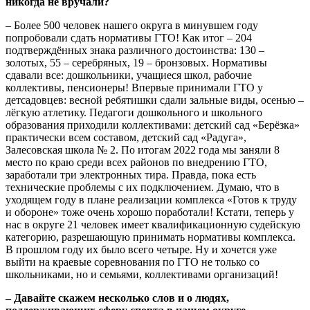
никогда не вручали?
– Более 500 человек нашего округа в минувшем году
попробовали сдать нормативы ГТО! Как итог – 204
подтверждённых знака различного достоинства: 130 –
золотых, 55 – серебряных, 19 – бронзовых. Нормативы
сдавали все: дошкольники, учащиеся школ, рабочие
коллективы, пенсионеры! Впервые принимали ГТО у
детсадовцев: весной ребятишки сдали зальные виды, осенью –
лёгкую атлетику. Педагоги дошкольного и школьного
образования приходили коллективами: детский сад «Берёзка»
практически всем составом, детский сад «Радуга»,
Залесовская школа № 2. По итогам 2022 года мы заняли 8
место по краю среди всех районов по внедрению ГТО,
заработали три электронных тира. Правда, пока есть
технические проблемы с их подключением. Думаю, что в
уходящем году в плане реализации комплекса «Готов к труду
и обороне» тоже очень хорошо поработали! Кстати, теперь у
нас в округе 21 человек имеет квалификационную судейскую
категорию, разрешающую принимать нормативы комплекса.
В прошлом году их было всего четыре. Ну и хочется уже
выйти на краевые соревнования по ГТО не только со
школьниками, но и семьями, коллективами организаций!
– Давайте скажем несколько слов и о людях,