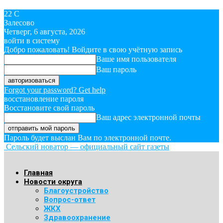
22
C
Залесово
Четверг, 6 августа, 2026
войти в систему
Добро пожаловать! Войдите в свою учётную запись
Ваше имя пользователя
Ваш пароль
Forgot your password? Get help
восстановление пароля
Восстановите свой пароль
Ваш адрес электронной почты
Пароль будет выслан Вам по электронной почте.
Сельский новатор — официальный сайт газеты
Главная
Новости округа
Благоустройство
Вопрос-ответ
ЖКХ
Здравоохранение