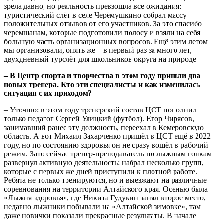
зрела давно, но реальность превзошла все ожидания:
туристический слёт в селе Черёмушкино собрал массу
положительных отзывов от его участников. За это спасибо
черемшанам, которые подготовили полосу и взяли на себя
большую часть организационных вопросов. Ещё этим летом
мы организовали, опять же – в первый раз за много лет,
двухдневный турслёт для школьников округа на природе.
– В Центр спорта и творчества в этом году пришли два
новых тренера. Кто эти специалисты и как изменилась
ситуация с их приходом?
– Уточню: в этом году тренерский состав ЦСТ пополнил
только педагог Сергей Улицкий (футбол). Егор Чирясов,
занимавший ранее эту должность, переехал в Кемеровскую
область. А вот Михаил Захарченко пришёл в ЦСТ ещё в 2022
году, но по состоянию здоровья он не сразу вошёл в рабочий
режим. Зато сейчас тренер-преподаватель по лыжным гонкам
развернул активную деятельность: набрал несколько групп,
которые с первых же дней приступили к плотной работе.
Ребята не только тренируются, но и выезжают на различные
соревнования на территории Алтайского края. Осенью была
«Лыжня здоровья», где Никита Гудукин занял второе место,
недавно лыжники побывали на «Алтайской зимовке», там
даже новички показали прекрасные результаты. В начале