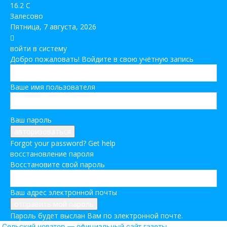
16.2
C
Залесово
Пятница, 7 августа, 2026
войти в систему
Добро пожаловать! Войдите в свою учётную запись
Ваше имя пользователя
Ваш пароль
Forgot your password? Get help
восстановление пароля
Восстановите свой пароль
Ваш адрес электронной почты
Пароль будет выслан Вам по электронной почте.
Сельский новатор — официальный сайт газеты