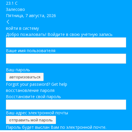
23.1
C
Залесово
Пятница, 7 августа, 2026
войти в систему
Добро пожаловать! Войдите в свою учётную запись
Ваше имя пользователя
Ваш пароль
Forgot your password? Get help
восстановление пароля
Восстановите свой пароль
Ваш адрес электронной почты
Пароль будет выслан Вам по электронной почте.