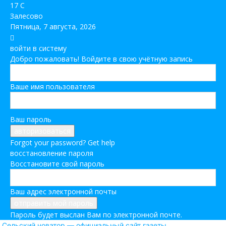
17
C
Залесово
Пятница, 7 августа, 2026
войти в систему
Добро пожаловать! Войдите в свою учётную запись
Ваше имя пользователя
Ваш пароль
Forgot your password? Get help
восстановление пароля
Восстановите свой пароль
Ваш адрес электронной почты
Пароль будет выслан Вам по электронной почте.
Сельский новатор — официальный сайт газеты