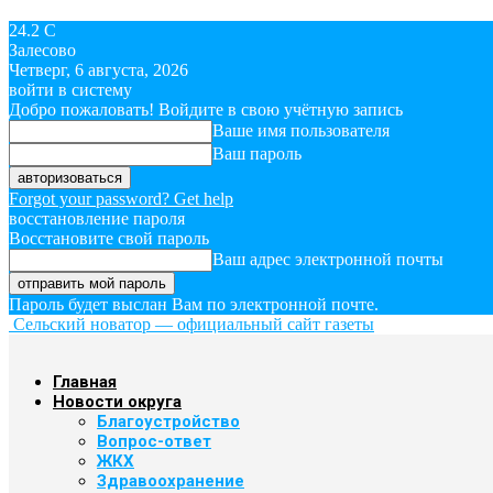
24.2
C
Залесово
Четверг, 6 августа, 2026
войти в систему
Добро пожаловать! Войдите в свою учётную запись
Ваше имя пользователя
Ваш пароль
Forgot your password? Get help
восстановление пароля
Восстановите свой пароль
Ваш адрес электронной почты
Пароль будет выслан Вам по электронной почте.
Сельский новатор — официальный сайт газеты
Главная
Новости округа
Благоустройство
Вопрос-ответ
ЖКХ
Здравоохранение