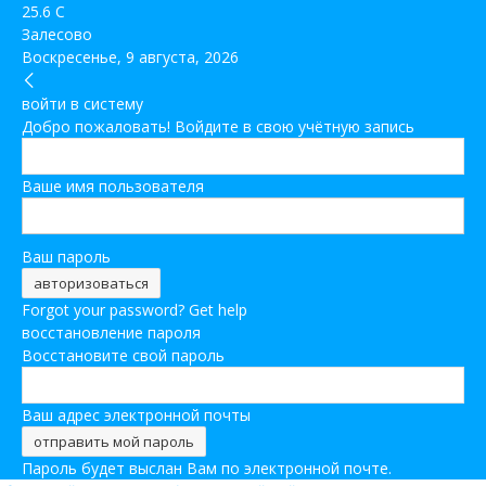
25.6
C
Залесово
Воскресенье, 9 августа, 2026
войти в систему
Добро пожаловать! Войдите в свою учётную запись
Ваше имя пользователя
Ваш пароль
Forgot your password? Get help
восстановление пароля
Восстановите свой пароль
Ваш адрес электронной почты
Пароль будет выслан Вам по электронной почте.