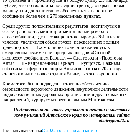
10 трамваев и 7 троллейбусов на общую сумму 2,3 миллиарда
рублей, что позволило за последние три года открыть новые
маршруты и дополнительно обеспечить транспортное
сообщение более чем в 270 населенных пунктах.
Среди других положительных результатов, достигнутых в
сфере транспорта, министр отметил новый рекорд в
авиасообщении, где пассажиропоток вырос до 781 тысячи
человек, увеличился объем грузов, перевезенных водным
транспортом, — 1,2 миллиона тонн, а также запуск в
ежедневном режиме пригородных поездов «Степной
экспресс» сообщением Барнаул — Славгород и «Просторы
Алтая — II» направлением Барнаул — Рубцовск. Важным
событием в сфере транспорта Алтайского края в 2025 году
станет открытие нового здания барнаульского аэропорта.
Кроме того, были подведены итоги по обеспечению
безопасности дорожного движения, закупочной деятельности
подведомственных дорожных организаций и других важных
направлений, курируемых региональным Минтрансом.
Подготовлено по заказу управления печати и массовых
коммуникаций Алтайского края по материалам сайта
altairegion22.ru
Предыдущая статья
С 2022 года на реализацию