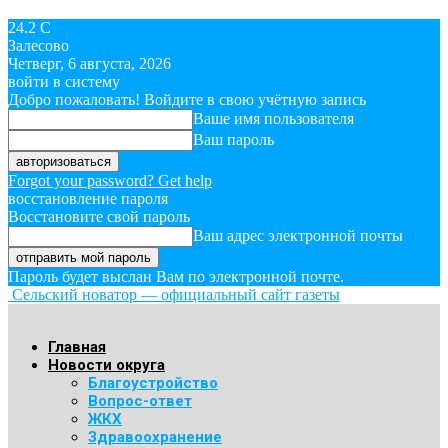
24.2
C
Залесово
Четверг, 6 августа, 2026
войти в систему
Добро пожаловать! Войдите в свою учётную запись
Ваше имя пользователя
Ваш пароль
Forgot your password? Get help
восстановление пароля
Восстановите свой пароль
Ваш адрес электронной почты
Пароль будет выслан Вам по электронной почте.
Сельский новатор — официальный сайт газеты
Главная
Новости округа
Благоустройство
Вопрос-ответ
ЖКХ
Здравоохранение