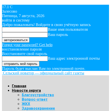
17.1
C
Залесово
Пятница, 7 августа, 2026
войти в систему
Добро пожаловать! Войдите в свою учётную запись
Ваше имя пользователя
Ваш пароль
Forgot your password? Get help
восстановление пароля
Восстановите свой пароль
Ваш адрес электронной почты
Пароль будет выслан Вам по электронной почте.
Сельский новатор — официальный сайт газеты
Главная
Новости округа
Благоустройство
Вопрос-ответ
ЖКХ
Здравоохранение