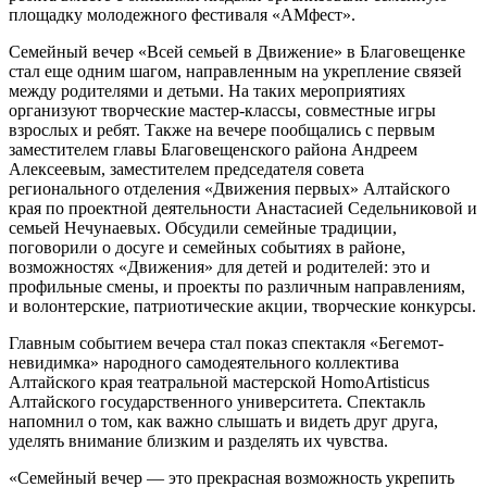
площадку молодежного фестиваля «АМфест».
Семейный вечер «Всей семьей в Движение» в Благовещенке
стал еще одним шагом, направленным на укрепление связей
между родителями и детьми. На таких мероприятиях
организуют творческие мастер-классы, совместные игры
взрослых и ребят. Также на вечере пообщались с первым
заместителем главы Благовещенского района Андреем
Алексеевым, заместителем председателя совета
регионального отделения «Движения первых» Алтайского
края по проектной деятельности Анастасией Седельниковой и
семьей Нечунаевых. Обсудили семейные традиции,
поговорили о досуге и семейных событиях в районе,
возможностях «Движения» для детей и родителей: это и
профильные смены, и проекты по различным направлениям,
и волонтерские, патриотические акции, творческие конкурсы.
Главным событием вечера стал показ спектакля «Бегемот-
невидимка» народного самодеятельного коллектива
Алтайского края театральной мастерской HomoArtisticus
Алтайского государственного университета. Спектакль
напомнил о том, как важно слышать и видеть друг друга,
уделять внимание близким и разделять их чувства.
«Семейный вечер — это прекрасная возможность укрепить