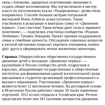
связь с близкими, зарядиться позитивными эмоциями и
создать общие воспоминания. Мы поучаствовали в мастер-
классе по изготовлению куклы «Подорожница», детям очень
понравилось. Спасибо большое актерам театральной
мастерской Homo Artisticus за выступление. Также
участвовали в розыгрыше и выиграли сумку от «Движения
первых». Сын счастлив! Такие вечера дают силы и заряжают
позитивом», — поделилась участница сообщества «Родные-
Любимые» Татьяна Ливадняя. Проект призван поддерживать
семьи и семейные ценности. Обсуждение серьезных вопросов
в уютной обстановке помогает укрепить отношения, понять
друг друга и сформировать четкие жизненные ориентиры.
Справка
: Общероссийское общественно-государственное
движение детей и молодежи «Движение первых» —
крупнейшее в России сообщество детей, подростков и
взрослых, объединяющее государственные и общественные
институты для формирования единой воспитательной среды
школьников и студентов организаций профессионального и
высшего образования. Участниками «Движения первых»
являются более 12 миллионов человек. На регулярной основе
в 89 регионах России работают свыше 50 тысяч первичных
отделений. 1012 из них открыты в Алтайском крае. Регион
представлен более чем 183 тысячами активистов движения.