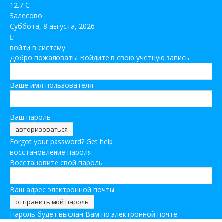
12.7
C
Залесово
Суббота, 8 августа, 2026
войти в систему
Добро пожаловать! Войдите в свою учётную запись
Ваше имя пользователя
Ваш пароль
Forgot your password? Get help
восстановление пароля
Восстановите свой пароль
Ваш адрес электронной почты
Пароль будет выслан Вам по электронной почте.