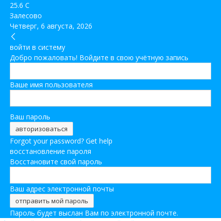
25.6
C
Залесово
Четверг, 6 августа, 2026
войти в систему
Добро пожаловать! Войдите в свою учётную запись
Ваше имя пользователя
Ваш пароль
Forgot your password? Get help
восстановление пароля
Восстановите свой пароль
Ваш адрес электронной почты
Пароль будет выслан Вам по электронной почте.