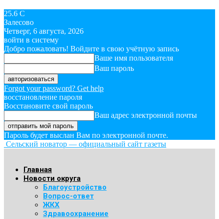
25.6
C
Залесово
Четверг, 6 августа, 2026
войти в систему
Добро пожаловать! Войдите в свою учётную запись
Ваше имя пользователя
Ваш пароль
Forgot your password? Get help
восстановление пароля
Восстановите свой пароль
Ваш адрес электронной почты
Пароль будет выслан Вам по электронной почте.
Сельский новатор — официальный сайт газеты
Главная
Новости округа
Благоустройство
Вопрос-ответ
ЖКХ
Здравоохранение