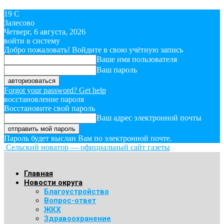
19
C
Залесово
Четверг, 6 августа, 2026
войти в систему
Добро пожаловать! Войдите в свою учётную запись
Ваше имя пользователя
Ваш пароль
Forgot your password? Get help
восстановление пароля
Восстановите свой пароль
Ваш адрес электронной почты
Пароль будет выслан Вам по электронной почте.
Сельский новатор — официальный сайт газеты
Главная
Новости округа
Благоустройство
Вопрос-ответ
ЖКХ
Здравоохранение