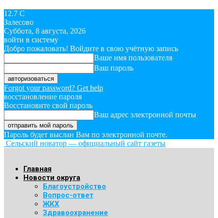
12.7
C
Залесово
Суббота, 8 августа, 2026
войти в систему
Добро пожаловать! Войдите в свою учётную запись
Ваше имя пользователя
Ваш пароль
Forgot your password? Get help
восстановление пароля
Восстановите свой пароль
Ваш адрес электронной почты
Пароль будет выслан Вам по электронной почте.
Сельский новатор — официальный сайт газеты
Главная
Новости округа
Благоустройство
Вопрос-ответ
ЖКХ
Здравоохранение