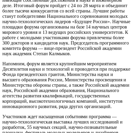
имеющие собственные достижения в науке и инженерном
деле. Итоговый форум пройдет с 24 по 28 марта и объединит
более тысячи конкурсантов со всей страны. Лучшие работы
станут победителями Национального соревнования молодых
научно-технологических лидеров «Будущее России». Научные
площадки форума организованы на базе 14 научных центров
мирового уровня и 13 ведущих российских университетов. К
работе с молодыми участниками форума привлечены более
300 докторов и кандидатов наук. Председатель программного
комитета форума — вице-президент Российской академии
наук академик Степан Калмыков.
Напомним, форум является крупнейшим мероприятием
Десятилетия науки и технологий и проводится при поддержке
Фонда президентских грантов, Министерства науки и
высшего образования России, Министерства просвещения и
Министерства обороны страны, а также Российской академии
наук, Российской академии образования, Национального
агентства развития квалификаций, государственных
корпораций, высокотехнологичных компаний, институтов
инновационного развития, ряда других организаций.
Участников ждет насыщенная событиями программа —
научно-технологическая выставка лучших исследований и
разработок, 55 научных секций, научно-познавательные
площадки, фестиваль молодых модельеров и дизайнеров,