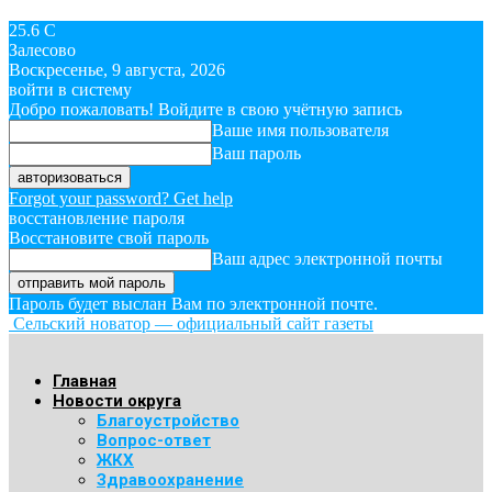
25.6
C
Залесово
Воскресенье, 9 августа, 2026
войти в систему
Добро пожаловать! Войдите в свою учётную запись
Ваше имя пользователя
Ваш пароль
Forgot your password? Get help
восстановление пароля
Восстановите свой пароль
Ваш адрес электронной почты
Пароль будет выслан Вам по электронной почте.
Сельский новатор — официальный сайт газеты
Главная
Новости округа
Благоустройство
Вопрос-ответ
ЖКХ
Здравоохранение