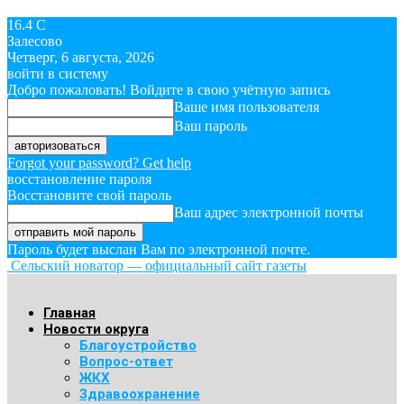
16.4
C
Залесово
Четверг, 6 августа, 2026
войти в систему
Добро пожаловать! Войдите в свою учётную запись
Ваше имя пользователя
Ваш пароль
Forgot your password? Get help
восстановление пароля
Восстановите свой пароль
Ваш адрес электронной почты
Пароль будет выслан Вам по электронной почте.
Сельский новатор — официальный сайт газеты
Главная
Новости округа
Благоустройство
Вопрос-ответ
ЖКХ
Здравоохранение