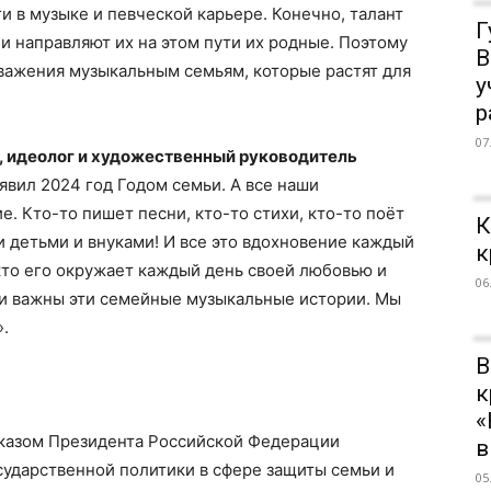
и в музыке и певческой карьере. Конечно, талант
Г
и направляют их на этом пути их родные. Поэтому
В
важения музыкальным семьям, которые растят для
у
р
07
, идеолог и художественный руководитель
вил 2024 год Годом семьи. А все наши
. Кто-то пишет песни, кто-то стихи, кто-то поёт
К
и детьми и внуками! И все это вдохновение каждый
к
 кто его окружает каждый день своей любовью и
06
 и важны эти семейные музыкальные истории. Мы
.
В
к
«
Указом Президента Российской Федерации
в
сударственной политики в сфере защиты семьи и
05