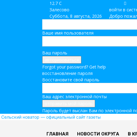
12.7
C
Залесово
войти в сист
Суббота, 8 августа, 2026
Добро пожал
Ваше имя пользователя
Ваш пароль
Forgot your password? Get help
восстановление пароля
Восстановите свой пароль
Ваш адрес электронной почты
Пароль будет выслан Вам по электронной п
Сельский новатор — официальный сайт газеты
ГЛАВНАЯ
НОВОСТИ ОКРУГА
В К