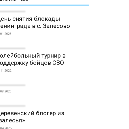
ень снятия блокады
енинграда в с. Залесово
.01.2023
олейбольный турнир в
оддержку бойцов СВО
.11.2022
.08.2023
еревенский блогер из
залесья»
.04.2025