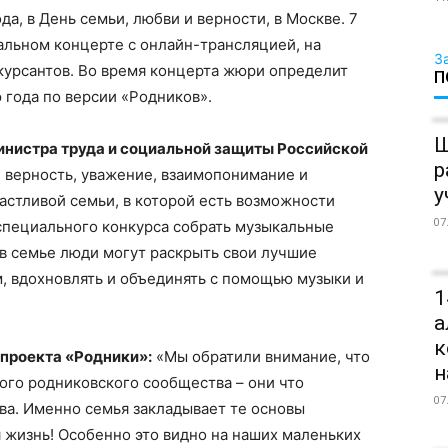
да, в День семьи, любви и верности, в Москве. 7
альном концерте с онлайн-трансляцией, на
З
курсантов. Во время концерта жюри определит
П
года по версии «Родников».
Ш
инистра труда и социальной защиты Российской
р
 верность, уважение, взаимопонимание и
у
астливой семьи, в которой есть возможности
07
специального конкурса собрать музыкальные
 в семье люди могут раскрыть свои лучшие
, вдохновлять и объединять с помощью музыки и
1
а
к
 проекта «Родники»:
«Мы обратили внимание, что
н
ого родниковского сообщества – они что
07
ва. Именно семья закладывает те основы
 жизнь! Особенно это видно на наших маленьких