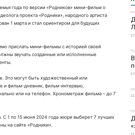
емья года по версии «Родников» мини-фильм о
деолога проекта «Родники», народного артиста
Д
ован 1 марта и стал ориентиром для будущих
Л
27
димо прислать мини-фильмы с историей своей
должны звучать созданные или исполненные
В
енты.
п
07
е. Это могут быть художественный или
се и фильм-дневник, фильм-интервью,
ально или на телефон. Хронометраж фильма – до 7
22
. С 1 по 15 июня 2024 года жюри выберет 7 лучших
Д
ны на сайте «Родники».
«
11