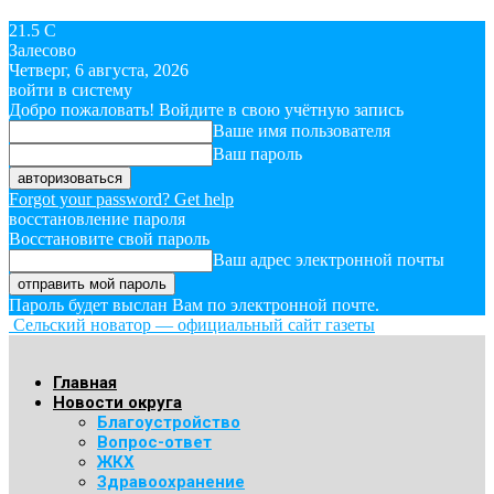
21.5
C
Залесово
Четверг, 6 августа, 2026
войти в систему
Добро пожаловать! Войдите в свою учётную запись
Ваше имя пользователя
Ваш пароль
Forgot your password? Get help
восстановление пароля
Восстановите свой пароль
Ваш адрес электронной почты
Пароль будет выслан Вам по электронной почте.
Сельский новатор — официальный сайт газеты
Главная
Новости округа
Благоустройство
Вопрос-ответ
ЖКХ
Здравоохранение