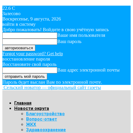
22.6
C
Залесово
Воскресенье, 9 августа, 2026
войти в систему
Добро пожаловать! Войдите в свою учётную запись
Ваше имя пользователя
Ваш пароль
Forgot your password? Get help
восстановление пароля
Восстановите свой пароль
Ваш адрес электронной почты
Пароль будет выслан Вам по электронной почте.
Сельский новатор — официальный сайт газеты
Главная
Новости округа
Благоустройство
Вопрос-ответ
ЖКХ
Здравоохранение