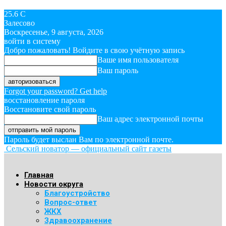
25.6
C
Залесово
Воскресенье, 9 августа, 2026
войти в систему
Добро пожаловать! Войдите в свою учётную запись
Ваше имя пользователя
Ваш пароль
Forgot your password? Get help
восстановление пароля
Восстановите свой пароль
Ваш адрес электронной почты
Пароль будет выслан Вам по электронной почте.
Сельский новатор — официальный сайт газеты
Главная
Новости округа
Благоустройство
Вопрос-ответ
ЖКХ
Здравоохранение