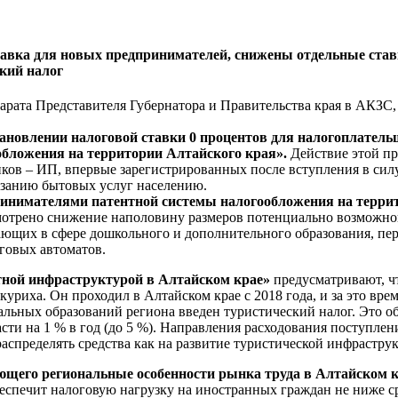
тавка для новых предпринимателей, снижены отдельные ставк
кий налог
рата Представителя Губернатора и Правительства края в АКЗС, 
установлении налоговой ставки 0 процентов для налогоплат
обложения на территории Алтайского края».
Действие этой п
ков – ИП, впервые зарегистрированных после вступления в силу
казанию бытовых услуг населению.
нимателями патентной системы налогообложения на террит
смотрено снижение наполовину размеров потенциально возможно
ющих в сфере дошкольного и дополнительного образования, пер
говых автоматов.
тной инфраструктурой в Алтайском крае»
предусматривают, чт
уриха. Он проходил в Алтайском крае с 2018 года, и за это вре
альных образований региона введен туристический налог. Это о
асти на 1 % в год (до 5 %). Направления расходования поступлен
спределять средства как на развитие туристической инфраструк
ющего региональные особенности рынка труда в Алтайском к
беспечит налоговую нагрузку на иностранных граждан не ниже с