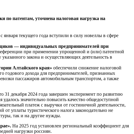
и по патентам, уточнена налоговая нагрузка на
с января текущего года вступили в силу новеллы в сфере
ельщиков — индивидуальных предпринимателей при
референции при применении упрощенной и (или) патентной
 указанного закона и осуществляющих деятельность в
ории Алтайского края»
обеспечили снижение налоговой
го годового дохода для предпринимателей, признанных
евозки пассажиров автомобильным транспортом, а также
о 31 декабря 2024 года завершен эксперимент по развитию
мя удалось значительно повысить качество общедоступной
бязательный платеж с выручки от гостиничной деятельности,
ий от уплаты туристического налога законодательно не
туры, так и на другие нужды.
рае».
На 2025 год установлен региональный коэффициент для
редней нагрузки россиян.