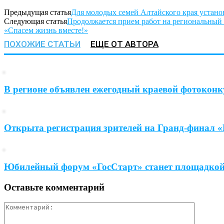
Предыдущая статья
Для молодых семей Алтайского края устан
Следующая статья
Продолжается прием работ на региональный 
«Спасем жизнь вместе!»
ПОХОЖИЕ СТАТЬИ
ЕЩЕ ОТ АВТОРА
В регионе объявлен ежегодный краевой фотоконк
Открыта регистрация зрителей на Гранд-финал 
Юбилейный форум «ГосСтарт» станет площадкой
Оставьте комментарий