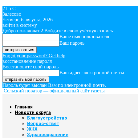
21.5
C
Залесово
Четверг, 6 августа, 2026
войти в систему
Добро пожаловать! Войдите в свою учётную запись
Ваше имя пользователя
Ваш пароль
Forgot your password? Get help
восстановление пароля
Восстановите свой пароль
Ваш адрес электронной почты
Пароль будет выслан Вам по электронной почте.
Сельский новатор — официальный сайт газеты
Главная
Новости округа
Благоустройство
Вопрос-ответ
ЖКХ
Здравоохранение