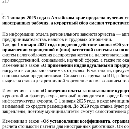
217
С 1 января 2025 года в Алтайском крае продлена нулевая с
иностранных рабочих, а курортный сбор сменил туристичес
По информации отдела регионального законотворчества — аппа
предпринимательства, налогов и трудовых отношений.
Так,
до 1 января 2027 года продлено действие закона «Об 
применении упрощенной и (или) патентной системы налого
систем налогообложения распространяется на налогоплательщи
производственной, социальной, научной сферах, а также по о
Изменения в закон
«О применении индивидуальными предпри
нагрузки в социально значимых отраслях. В частности, преду
социальными предприятиями. Снижена нагрузка на ИП, работа
выделена ставка для розничной торговли с использованием тор
Изменения в закон
«О введении платы за пользование курор
курортной инфраструктуры, который проводился в городе Белок
инфраструктуры курорта. С 1 января 2025 года в ряде муницип
взимаемый со средств размещения. До 2029 года ставка будет р
закреплены, поэтому муниципалитеты смогут самостоятельно ра
Изменения в закон
«Об установлении коэффициента, отража
расчета стоимости патента для иностранных работников. Он о