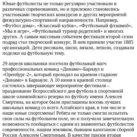
Юные футболисты не только регулярно участвовали в
различных соревнованиях, но и прилежно становились
участниками творческих конкурсов и других мероприятий
физкультурно-спортивной направленности. Например,
«Футбол дома», «Классный кубок», «Футбольный флэшмоб»,
«Мы в игре», «Футбольный турнир родителей» и многих
других. А самым массовым событием фестиваля второй сезон
подряд стал творческий конкурс. В нем приняли участие 1885
организаций. Дети рисовали, шили, вязали, лепили, создавали
поделки на футбольную тему.
29 апреля школьники посетили футбольный матч
профессиональных команд «Динамо»-Барнаул и
«Оренбург-2», который проходил на краевом стадионе
«Динамо» в Барнауле. А 10 июня в краевой столице
состоялось завершающее мероприятие фестиваля –
празднование Всероссийского дня футбола в спортивной
школе олимпийского резерва по футболу имени Алексея
Смертина, на которое были приглашены восемь лучших
школьных команд со всего Алтайского края, в том числе и
наши юные спортсмены! Ребята не только смогли испытать
свои силы на футбольном поле, но и получили замечательную
возможность пообщаться с одним из знаменитых футболистов
современности, нашим земляком, бывшим капитаном сборной
России Алексеем Смертиным. В качестве призов вторая