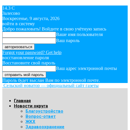
14.3
C
Залесово
Воскресенье, 9 августа, 2026
войти в систему
Добро пожаловать! Войдите в свою учётную запись
Ваше имя пользователя
Ваш пароль
Forgot your password? Get help
восстановление пароля
Восстановите свой пароль
Ваш адрес электронной почты
Пароль будет выслан Вам по электронной почте.
Сельский новатор — официальный сайт газеты
Главная
Новости округа
Благоустройство
Вопрос-ответ
ЖКХ
Здравоохранение