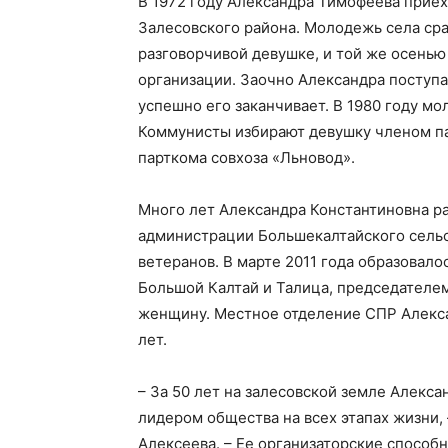
В 1972 году Александра Тимофеева прие
Залесовского района. Молодежь села сра
разговорчивой девушке, и той же осень
организации. Заочно Александра поступа
успешно его заканчивает. В 1980 году м
Коммунисты избирают девушку членом пар
парткома совхоза «Льновод».
Много лет Александра Константиновна ра
администрации Большекалтайского сельсо
ветеранов. В марте 2011 года образовал
Большой Калтай и Талица, председателе
женщину. Местное отделение СПР Алекса
лет.
– За 50 лет на залесовской земле Алекс
лидером общества на всех этапах жизни,
Алексеева. – Ее организаторские способно