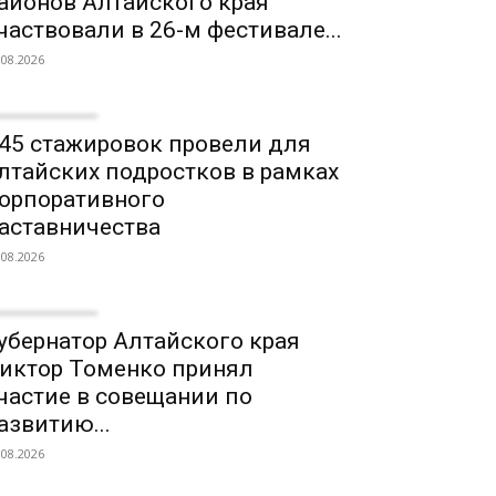
айонов Алтайского края
частвовали в 26-м фестивале...
.08.2026
45 стажировок провели для
лтайских подростков в рамках
орпоративного
аставничества
.08.2026
убернатор Алтайского края
иктор Томенко принял
частие в совещании по
азвитию...
.08.2026