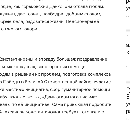
р
ердце, как горьковский Данко, она отдала людям.
у
ушает, даст совет, подбодрит добрым словом,
07
обрые дела, радоваться жизни. Пенсионеры её
 о многом говорит.
1
а
к
н
Константиновны и вправду большая: поздравление
альных конкурсах, всесторонняя помощь
07
дям в решении их проблем, подготовка комплекса
 Победы в Великой Отечественной войне, участие
Г
ки местных инициатив, сбор гуманитарной помощи
В
абушкины старты», «День открытого письма»,
у
ованы по её инициативе. Сама привыкшая подходить
р
 Александра Константиновна требует того же и от
07