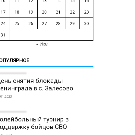
10
11
12
13
14
15
16
17
18
19
20
21
22
23
24
25
26
27
28
29
30
31
« Июл
ОПУЛЯРНОЕ
ень снятия блокады
енинграда в с. Залесово
.01.2023
олейбольный турнир в
оддержку бойцов СВО
.11.2022