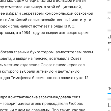
хала молодым специалистом в Большой Калтай
зу отметила «живинку» в этой общительной,
ю ее избрали секретарем комсомольской совхозной
22
ет в Алтайский сельскохозяйственный институт и
олодой специалист вступает в ряды КПСС.
ткома, а в 1984 году ее выдвигают секретарем
Д
«
11
ботала главным бухгалтером, заместителем главы
вета, а выйдя на пенсию, возглавила Совет
ось местное отделение Союза пенсионеров сел
м которого выбрали активную и деятельную
ндра Тимофеева бессменно возглавляет уже 12
П
андра Константиновна зарекомендовала себя
 – говорит заместитель председателя Любовь
Ш
сти ни с чем не сравнимы. Про таких, как она,