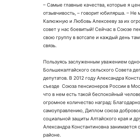
– Самые главные качества, которые я цен
отзывчивость, – говорит юбилярша. – Не
Калюжную и Любовь Алексееву за их огро
совет у нас боевитый! Сейчас в Союзе п
свою группу в вотсапе и каждый день там
связь.
Пользуясь заслуженным уважением однос
Большекалтайского сельского Совета деп
депутатов. В 2012 году Александра Конст
съезде Союза пенсионеров России в Моск
что в нем есть такой беспокойный челов
огромное количество наград: Благодарн
самоуправлению, Диплом союза добровол
социальной защиты Алтайского края и дру
Александра Константиновна занимается 
районе.