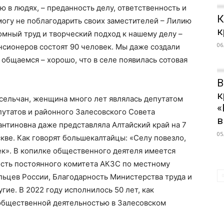
ю в людях, – преданность делу, ответственность и
К
 могу не поблагодарить своих заместителей – Лилию
к
мный труд и творческий подход к нашему делу –
06
енсионеров состоят 90 человек. Мы даже создали
 общаемся – хорошо, что в селе появилась сотовая
В
к
ельчан, женщина много лет являлась депутатом
«
утатов и районного Залесовского Совета
в
антиновна даже представляла Алтайский край на 7
05
ве. Как говорят большекалтайцы: «Селу повезло,
ек». В копилке общественного деятеля имеется
ость постоянного комитета АКЗС по местному
ьцев России, Благодарность Министерства труда и
гие. В 2022 году исполнилось 50 лет, как
общественной деятельностью в Залесовском