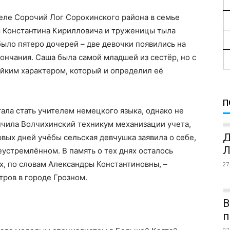
еле Сорочий Лог Сорокинского района в семье
 Константина Кирилловича и труженицы тыла
ыло пятеро дочерей – две девочки появились на
кончания. Саша была самой младшей из сестёр, но с
ойким характером, который и определил её
П
ла стать учителем немецкого языка, однако не
нчила Волчихинский техникум механизации учета,
Д
рвых дней учёбы сельская девчушка заявила о себе,
Л
еустремлённом. В память о тех днях осталось
их, по словам Александры Константиновны, –
27
тров в городе Грозном.
В
п
07