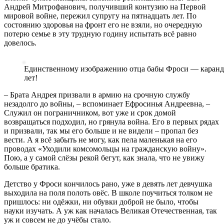
Андрей Митрофанович, получивший контузию на Первой
мировой войне, пережил супругу на пятнадцать лет. По
состоянию здоровья на фронт его не взяли, но очередную
потерю семье в эту трудную годину испытать всё равно
довелось.
Единственному изображению отца бабы Фроси — каранд
лет!
– Брата Андрея призвали в армию на срочную службу
незадолго до войны, – вспоминает Ефросинья Андреевна, –
Служил он пограничником, вот уже и срок домой
возвращаться подходил, но грянула война. Его в первых рядах
и призвали, так мы его больше и не видели – пропал без
вести. А я всё забыть не могу, как пела маленькая на его
проводах «Уходили комсомольцы на гражданскую войну».
Пою, а у самой слёзы рекой бегут, как знала, что не увижу
больше братика.
Детство у Фроси кончилось рано, уже в девять лет девчушка
выходила на поля полоть овёс. В школе поучиться толком не
пришлось: ни одёжки, ни обувки доброй не было, чтобы
науки изучать. А уж как началась Великая Отечественная, так
уж и совсем не до учёбы стало.