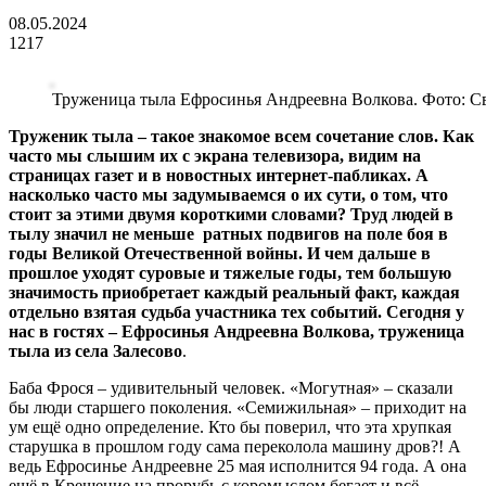
08.05.2024
1217
Труженица тыла Ефросинья Андреевна Волкова. Фото: С
Труженик тыла – такое знакомое всем сочетание слов. Как
часто мы слышим их с экрана телевизора, видим на
страницах газет и в новостных интернет-пабликах. А
насколько часто мы задумываемся о их сути, о том, что
стоит за этими двумя короткими словами? Труд людей в
тылу значил не меньше ратных подвигов на поле боя в
годы Великой Отечественной войны. И чем дальше в
прошлое уходят суровые и тяжелые годы, тем большую
значимость приобретает каждый реальный факт, каждая
отдельно взятая судьба участника тех событий. Сегодня у
нас в гостях – Ефросинья Андреевна Волкова, труженица
тыла из села Залесово
.
Баба Фрося – удивительный человек. «Могутная» – сказали
бы люди старшего поколения. «Семижильная» – приходит на
ум ещё одно определение. Кто бы поверил, что эта хрупкая
старушка в прошлом году сама переколола машину дров?! А
ведь Ефросинье Андреевне 25 мая исполнится 94 года. А она
ещё в Крещение на прорубь с коромыслом бегает и всё