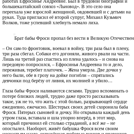
работах Ефросинье Андреевне. Был в трудовой биографии и
большекалтайский совхоз «Льновод». В это село она
переехала уже взрослой женщиной, овдовевшей и с детьми на
руках. Туда пригласил её второй супруг, Михаил Кузьмич
Волков, тоже успевший хлебнуть немало лиха.
Брат бабы Фроси пропал без вести в Великую Отечестве
– Он сам-то фронтовик, воевал в войну, три раза был в плену,
три раза сбегал. Собаки его догоняли, живого рвали на части.
Лишь на третий раз спастись из плена удалось – и снова на
передовую попросился, – Ефросинья Андреевна то и дело,
переживая, теребит платочек. – Жена умерла. Две дочки у
него были, обе в грозу на дойке погибли – спрятались
девчонки под берёзу от ливня, их молнией и убило…
Глаза бабы Фроси наливаются слезами. Трудно вспоминать о
потере близких людей, трудно даже просто рассказывать
такое, уж не то, что жить с этой болью, разрывающей сердце
ежедневно, ежечасно. Шестерых своих детей схоронила баба
Фрося. Пятерых сыновей и дочку. Но открывала каждый день
утром глаза, вставала и шла упорно вперёд, в этот мир,
который причинил ей столько страданий, а всё же – не
опостылел. Наоборот, живёт бабушка Фрося всем своим
несчастьям назло, окружённая любовью внуков и правнуков,