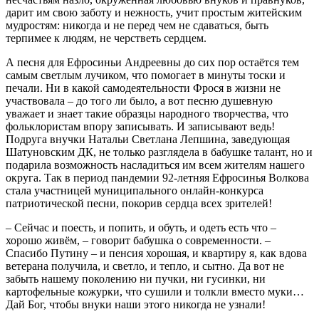
дарит им свою заботу и нежность, учит простым житейским
мудростям: никогда и не перед чем не сдаваться, быть
терпимее к людям, не черстветь сердцем.
А песня для Ефросиньи Андреевны до сих пор остаётся тем
самым светлым лучиком, что помогает в минуты тоски и
печали. Ни в какой самодеятельности Фрося в жизни не
участвовала – до того ли было, а вот песню душевную
уважает и знает такие образцы народного творчества, что
фольклористам впору записывать. И записывают ведь!
Подруга внучки Натальи Светлана Лепшина, заведующая
Шатуновским ДК, не только разглядела в бабушке талант, но и
подарила возможность насладиться им всем жителям нашего
округа. Так в период пандемии 92-летняя Ефросинья Волкова
стала участницей муниципального онлайн-конкурса
патриотической песни, покорив сердца всех зрителей!
– Сейчас и поесть, и попить, и обуть, и одеть есть что –
хорошо живём, – говорит бабушка о современности. –
Спасибо Путину – и пенсия хорошая, и квартиру я, как вдова
ветерана получила, и светло, и тепло, и сытно. Да вот не
забыть нашему поколению ни пучки, ни гусинки, ни
картофельные кожурки, что сушили и толкли вместо муки…
Дай Бог, чтобы внуки наши этого никогда не узнали!