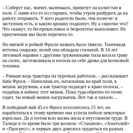
– Соберут нас, значит, маленьких, привезут на культстан в
поле. С нами кто-то из старших, чтобы утром разбудить да на
работу отправить. У кого родители были, тем полегче: и
заступник есть, и какую крошку подкинут. Ну а сиротки что?
Что скажут, то беспрекословно и безропотно выполняют. Не
приученные мы были перечить-то.
Но мягкой и робкой Фросю назвать было тяжело. Тоненькая
веточка снаружи, волей она обладала стальной. В 14 лет
литовкой наравне с другими тружениками тыла косила траву
на силос, заготавливала и носила на себе дрова для колхозной
техники.
– Раньше ведь трактора на чурочках работали, – рассказывает
баба Фрося. – Напилишь их, натаскаешь на край поля, в
мешок загрузишь, а как трактор подъедет к краю полосы, –
подаёшь в кабину этот мешок. Пока туда-обратно по полю
ездит, ты новый мешок нагружаешь. Вот так и пахали…
В победный май 45-го Фросе исполнилось 15 лет, но
наработаться к этому времени она успела поболе некоторых
взрослых. Да и потом всю жизнь жила в неустанном труде. В
Талице в то время было три колхоза: «Стаханов», «Анатолий»
и «Прогресс», в первых двух довелось трудиться на разных