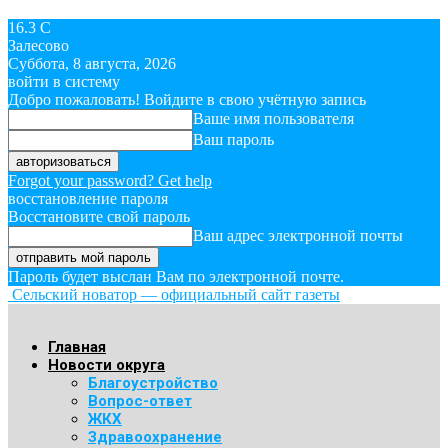
16.3
C
Залесово
Суббота, 8 августа, 2026
войти в систему
Добро пожаловать! Войдите в свою учётную запись
Ваше имя пользователя
Ваш пароль
Forgot your password? Get help
восстановление пароля
Восстановите свой пароль
Ваш адрес электронной почты
Пароль будет выслан Вам по электронной почте.
Сельский новатор — официальный сайт газеты
Главная
Новости округа
Благоустройство
Вопрос-ответ
ЖКХ
Здравоохранение