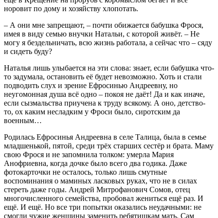
норовит по дому и хозяйству хлопотать.
– А они мне запрещают, – почти обижается бабушка Фрося,
имея в виду семью внучки Натальи, с которой живёт. – Не
могу я бездельничать, всю жизнь работала, а сейчас что – сяду
и сидеть буду?
Наталья лишь улыбается на эти слова: знает, если бабушка что-
то задумала, остановить её будет невозможно. Хоть и стали
подводить слух и зрение Ефросинью Андреевну, но
неугомонная душа всё одно – покоя не даёт! Да и как иначе,
если сызмальства приучена к труду всякому. А оно, детство-
то, ох каким несладким у Фроси было, сиротским да
военным…
Родилась Ефросинья Андреевна в селе Талица, была в семье
младшенькой, пятой, среди трёх старших сестёр и брата. Маму
свою Фрося и не запомнила толком: умерла Мария
Анофриевна, когда дочке было всего два годика. Даже
фотокарточки не осталось, только лишь смутные
воспоминания о маминых ласковых руках, что не в силах
стереть даже годы. Андрей Митрофанович Сомов, отец
многочисленного семейства, пробовал жениться ещё раз. И
ещё. И ещё. Но все три попытки оказались неудачными: не
смогли чужие женщины заменить ребятишкам мать. Сам