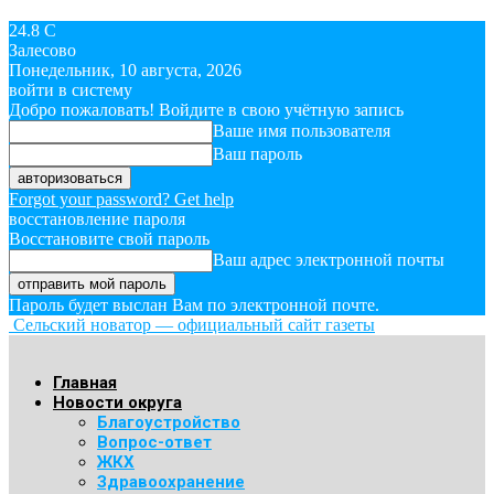
24.8
C
Залесово
Понедельник, 10 августа, 2026
войти в систему
Добро пожаловать! Войдите в свою учётную запись
Ваше имя пользователя
Ваш пароль
Forgot your password? Get help
восстановление пароля
Восстановите свой пароль
Ваш адрес электронной почты
Пароль будет выслан Вам по электронной почте.
Сельский новатор — официальный сайт газеты
Главная
Новости округа
Благоустройство
Вопрос-ответ
ЖКХ
Здравоохранение