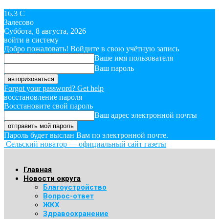
16.3
C
Залесово
Суббота, 8 августа, 2026
войти в систему
Добро пожаловать! Войдите в свою учётную запись
Ваше имя пользователя
Ваш пароль
Forgot your password? Get help
восстановление пароля
Восстановите свой пароль
Ваш адрес электронной почты
Пароль будет выслан Вам по электронной почте.
Сельский новатор — официальный сайт газеты
Главная
Новости округа
Благоустройство
Вопрос-ответ
ЖКХ
Здравоохранение