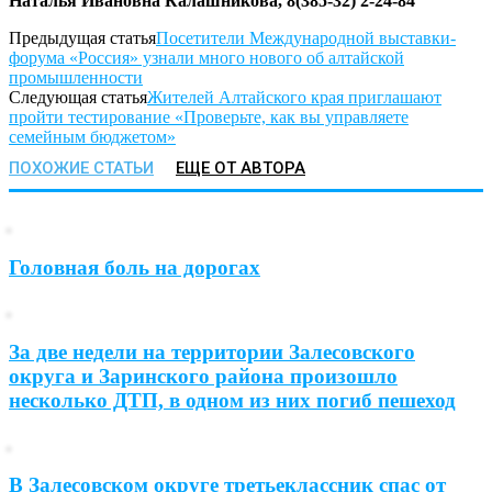
Наталья Ивановна Калашникова,
8(385-32) 2-24-84
Предыдущая статья
Посетители Международной выставки-
форума «Россия» узнали много нового об алтайской
промышленности
Следующая статья
Жителей Алтайского края приглашают
пройти тестирование «Проверьте, как вы управляете
семейным бюджетом»
ПОХОЖИЕ СТАТЬИ
ЕЩЕ ОТ АВТОРА
Головная боль на дорогах
За две недели на территории Залесовского
округа и Заринского района произошло
несколько ДТП, в одном из них погиб пешеход
В Залесовском округе третьеклассник спас от