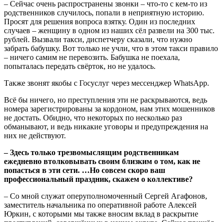
– Сейчас очень распространены звонки – что-то с кем-то из
родственников случилось, попали в неприятную историю.
Просят для решения вопроса взятку. Один из последних
случаев – женщину в одном из наших сёл развели на 300 тыс.
рублей. Вызвали такси, диспетчеру сказали, что нужно
забрать бабушку. Вот только не учли, что в этом такси правило
– ничего самим не перевозить. Бабушка не поехала,
попыталась передать свёрток, но не удалось.
Также звонят якобы с Госуслуг через мессенджер WhatsApp.
Всё бы ничего, но преступления эти не раскрываются, ведь
номера зарегистрированы за кордоном, нам этих мошенников
не достать. Обидно, что некоторых по несколько раз
обманывают, и ведь никакие уговоры и предупреждения на
них не действуют.
– Здесь только трезвомыслящим родственникам
ежедневно втолковывать своим близким о том, как не
попасться в эти сети. …Но совсем скоро ваш
профессиональный праздник, скажем о коллективе?
– Со мной служат оперуполномоченный Сергей Агафонов,
заместитель начальника по оперативной работе Алексей
Юркин, с которыми мы также вносим вклад в раскрытие