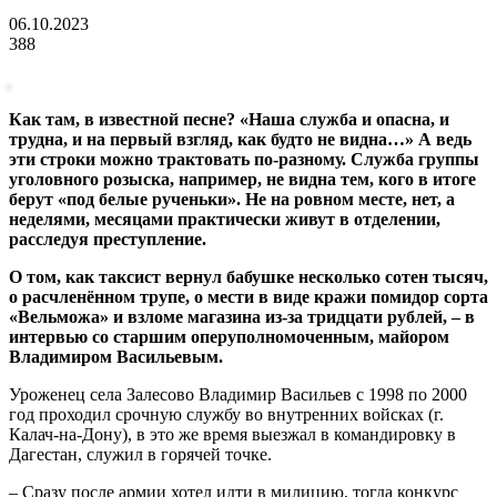
06.10.2023
388
Как там, в известной песне? «Наша служба и опасна, и
трудна, и на первый взгляд, как будто не видна…» А ведь
эти строки можно трактовать по-разному. Служба группы
уголовного розыска, например, не видна тем, кого в итоге
берут «под белые рученьки». Не на ровном месте, нет, а
неделями, месяцами практически живут в отделении,
расследуя преступление.
О том, как таксист вернул бабушке несколько сотен тысяч,
о расчленённом трупе, о мести в виде кражи помидор сорта
«Вельможа» и взломе магазина из-за тридцати рублей, – в
интервью со старшим оперуполномоченным, майором
Владимиром Васильевым.
Уроженец села Залесово Владимир Васильев с 1998 по 2000
год проходил срочную службу во внутренних войсках (г.
Калач-на-Дону), в это же время выезжал в командировку в
Дагестан, служил в горячей точке.
– Сразу после армии хотел идти в милицию, тогда конкурс