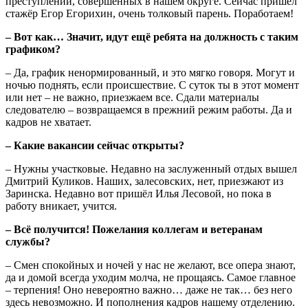
преступлений, совершённых в нашем округе. Сейчас пришёл
стажёр Егор Егорихин, очень толковый парень. Поработаем!
– Вот как… Значит, идут ещё ребята на должность с таким
графиком?
– Да, график ненормированный, и это мягко говоря. Могут и
ночью поднять, если происшествие. С суток ты в этот момент
или нет – не важно, приезжаем все. Сдали материалы
следователю – возвращаемся в прежний режим работы. Да и
кадров не хватает.
– Какие вакансии сейчас открыты?
– Нужны участковые. Недавно на заслуженный отдых вышел
Дмитрий Куликов. Наших, залесовских, нет, приезжают из
Заринска. Недавно вот пришёл Илья Лесовой, но пока в
работу вникает, учится.
– Всё получится! Пожелания коллегам и ветеранам
службы?
– Смен спокойных и ночей у нас не желают, все опера знают,
да и домой всегда уходим молча, не прощаясь. Самое главное
– терпения! Оно невероятно важно… даже не так… без него
здесь невозможно. И пополнения кадров нашему отделению.