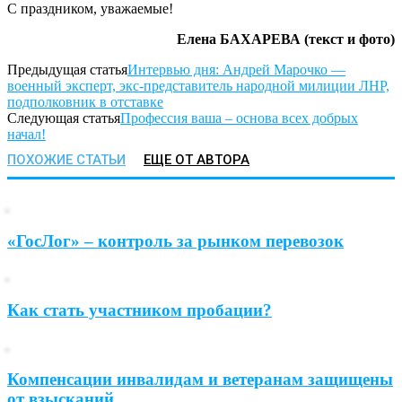
С праздником, уважаемые!
Елена БАХАРЕВА
(текст и фото)
Предыдущая статья
Интервью дня: Андрей Марочко —
военный эксперт, экс-представитель народной милиции ЛНР,
подполковник в отставке
Следующая статья
Профессия ваша – основа всех добрых
начал!
ПОХОЖИЕ СТАТЬИ
ЕЩЕ ОТ АВТОРА
«ГосЛог» – контроль за рынком перевозок
Как стать участником пробации?
Компенсации инвалидам и ветеранам защищены
от взысканий