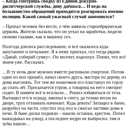
– Когда смотришь сводку из Единой дежурно-
диспетчерской службы, диву даёшься… И ведь на
большинство обращений приходится реагировать именно
полиции. Какой самый ужасный случай запомнился?
– Пропал человек без вести, о чём заявила старообрядческая
церковь. Жители сказали, что он уехал на заработки, видели
своими глазами, как в машину сел.
Полгода длилось расследование, и всё оказалось куда
запутаннее и печальнее. Я к нему приехал, сел тогда рядом:
«Давай, собирай сумку». Он молчит, вздохнул. Понял, что всё
знаем уже. Рассказал.
…В ту ночь двое мужчин вместе распивали спиртное. Потом
один из них пришёл, начал своего друга, мастера по дереву, из
дома выгонять. Тот тем же ножичком его пластанул по горлу
да спать лёг. Просыпается утром, а товарищ на него смотрит
сидит. В памяти всё и всплыло… Решил избавиться от тела.
Вытащил его в ограду, закопал в снегу, да только весна на
дворе, труп оттаивать начинает. Куда девать? Затащил в баню,
разрубил на части, спустил под пол и сжигал частями дома в
печи. В бане доски подняли – нашли останки, крестик. Пепел
выкидывал на улицу, а последнее ведро не выбросил, там и
зубы нашли…