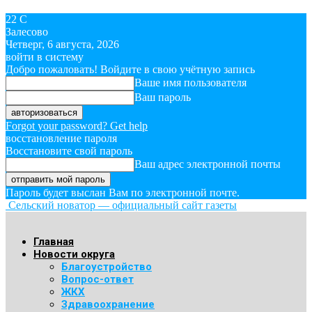
22
C
Залесово
Четверг, 6 августа, 2026
войти в систему
Добро пожаловать! Войдите в свою учётную запись
Ваше имя пользователя
Ваш пароль
Forgot your password? Get help
восстановление пароля
Восстановите свой пароль
Ваш адрес электронной почты
Пароль будет выслан Вам по электронной почте.
Сельский новатор — официальный сайт газеты
Главная
Новости округа
Благоустройство
Вопрос-ответ
ЖКХ
Здравоохранение