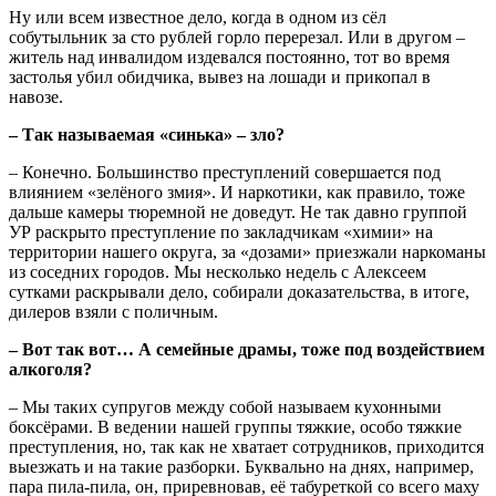
Ну или всем известное дело, когда в одном из сёл
собутыльник за сто рублей горло перерезал. Или в другом –
житель над инвалидом издевался постоянно, тот во время
застолья убил обидчика, вывез на лошади и прикопал в
навозе.
– Так называемая «синька» – зло?
– Конечно. Большинство преступлений совершается под
влиянием «зелёного змия». И наркотики, как правило, тоже
дальше камеры тюремной не доведут. Не так давно группой
УР раскрыто преступление по закладчикам «химии» на
территории нашего округа, за «дозами» приезжали наркоманы
из соседних городов. Мы несколько недель с Алексеем
сутками раскрывали дело, собирали доказательства, в итоге,
дилеров взяли с поличным.
– Вот так вот… А семейные драмы, тоже под воздействием
алкоголя?
– Мы таких супругов между собой называем кухонными
боксёрами. В ведении нашей группы тяжкие, особо тяжкие
преступления, но, так как не хватает сотрудников, приходится
выезжать и на такие разборки. Буквально на днях, например,
пара пила-пила, он, приревновав, её табуреткой со всего маху