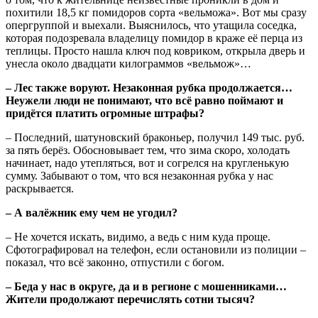
похитили 18,5 кг помидоров сорта «вельможа». Вот мы сразу
опергруппой и выехали. Выяснилось, что утащила соседка,
которая подозревала владелицу помидор в краже её перца из
теплицы. Просто нашла ключ под ковриком, открыла дверь и
унесла около двадцати килограммов «вельмож»…
– Лес также воруют. Незаконная рубка продолжается…
Неужели люди не понимают, что всё равно поймают и
придётся платить огромные штрафы?
– Последний, шатуновский браконьер, получил 149 тыс. руб.
за пять берёз. Обосновывает тем, что зима скоро, холодать
начинает, надо утепляться, вот и согрелся на кругленькую
сумму. Забывают о том, что вся незаконная рубка у нас
раскрывается.
– А валёжник ему чем не угодил?
– Не хочется искать, видимо, а ведь с ним куда проще.
Сфотографировал на телефон, если остановили из полиции –
показал, что всё законно, отпустили с богом.
– Беда у нас в округе, да и в регионе с мошенниками…
Жители продолжают перечислять сотни тысяч?