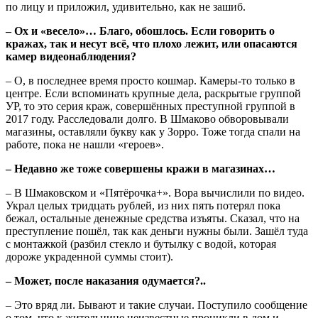
по лицу и приложил, удивительно, как не зашиб.
– Ох и «весело»… Благо, обошлось. Если говорить о
кражах, так и несут всё, что плохо лежит, или опасаются
камер видеонаблюдения?
– О, в последнее время просто кошмар. Камеры-то только в
центре. Если вспоминать крупные дела, раскрытые группой
УР, то это серия краж, совершённых преступной группой в
2017 году. Расследовали долго. В Шмаково обворовывали
магазины, оставляли букву как у Зорро. Тоже тогда спали на
работе, пока не нашли «героев».
– Недавно же тоже совершены кражи в магазинах…
– В Шмаковском и «Пятёрочка+». Вора вычислили по видео.
Украл целых тридцать рублей, из них пять потерял пока
бежал, остальные денежные средства изъяты. Сказал, что на
преступление пошёл, так как деньги нужны были. Зашёл туда
с монтажкой (разбил стекло и бутылку с водой, которая
дороже украденной суммы стоит).
– Может, после наказания одумается?..
– Это вряд ли. Бывают и такие случаи. Поступило сообщение
о том, что к жительнице неизвестные проникли в дом и