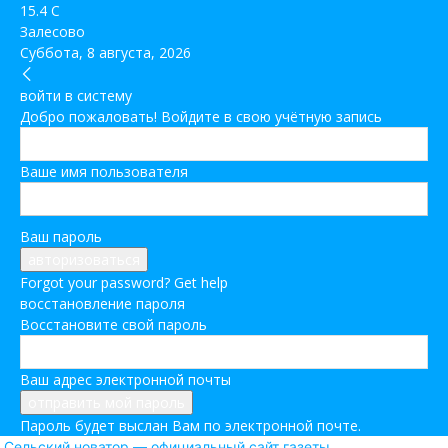
15.4
C
Залесово
Суббота, 8 августа, 2026
войти в систему
Добро пожаловать! Войдите в свою учётную запись
Ваше имя пользователя
Ваш пароль
Forgot your password? Get help
восстановление пароля
Восстановите свой пароль
Ваш адрес электронной почты
Пароль будет выслан Вам по электронной почте.
Сельский новатор — официальный сайт газеты