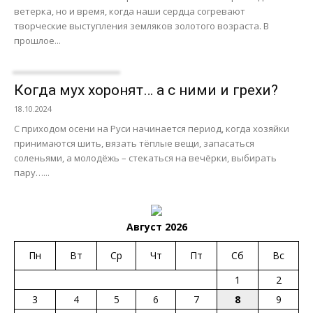
ветерка, но и время, когда наши сердца согревают
творческие выступления земляков золотого возраста. В
прошлое...
Когда мух хоронят… а с ними и грехи?
18.10.2024
С приходом осени на Руси начинается период, когда хозяйки
принимаются шить, вязать тёплые вещи, запасаться
соленьями, а молодёжь – стекаться на вечёрки, выбирать
пару…...
Август 2026
Пн
Вт
Ср
Чт
Пт
Сб
Вс
1
2
3
4
5
6
7
8
9