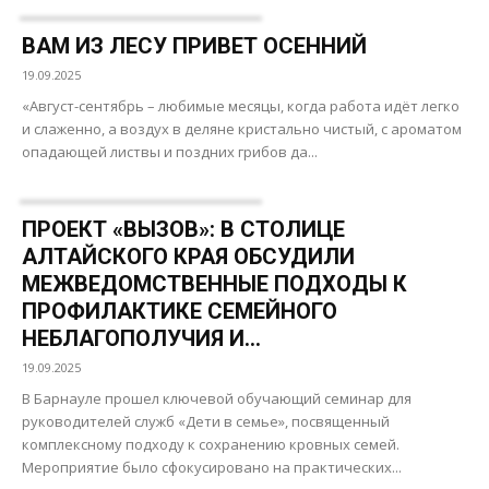
ВАМ ИЗ ЛЕСУ ПРИВЕТ ОСЕННИЙ
19.09.2025
«Август-сентябрь – любимые месяцы, когда работа идёт легко
и слаженно, а воздух в деляне кристально чистый, с ароматом
опадающей листвы и поздних грибов да...
ПРОЕКТ «ВЫЗОВ»: В СТОЛИЦЕ
АЛТАЙСКОГО КРАЯ ОБСУДИЛИ
МЕЖВЕДОМСТВЕННЫЕ ПОДХОДЫ К
ПРОФИЛАКТИКЕ СЕМЕЙНОГО
НЕБЛАГОПОЛУЧИЯ И...
19.09.2025
В Барнауле прошел ключевой обучающий семинар для
руководителей служб «Дети в семье», посвященный
комплексному подходу к сохранению кровных семей.
Мероприятие было сфокусировано на практических...