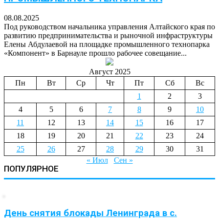
08.08.2025
Под руководством начальника управления Алтайского края по
развитию предпринимательства и рыночной инфраструктуры
Елены Абдулаевой на площадке промышленного технопарка
«Компонент» в Барнауле прошло рабочее совещание...
Август 2025
Пн
Вт
Ср
Чт
Пт
Сб
Вс
1
2
3
4
5
6
7
8
9
10
11
12
13
14
15
16
17
18
19
20
21
22
23
24
25
26
27
28
29
30
31
« Июл
Сен »
ПОПУЛЯРНОЕ
День снятия блокады Ленинграда в с.