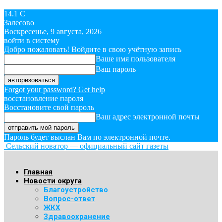
14.1
C
Залесово
Воскресенье, 9 августа, 2026
войти в систему
Добро пожаловать! Войдите в свою учётную запись
Ваше имя пользователя
Ваш пароль
Forgot your password? Get help
восстановление пароля
Восстановите свой пароль
Ваш адрес электронной почты
Пароль будет выслан Вам по электронной почте.
Сельский новатор — официальный сайт газеты
Главная
Новости округа
Благоустройство
Вопрос-ответ
ЖКХ
Здравоохранение