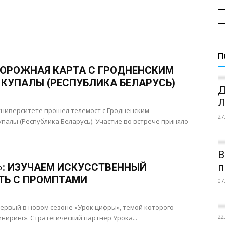
П
ОРОЖНАЯ КАРТА С ГРОДНЕНСКИМ
 КУПАЛЫ (РЕСПУБЛИКА БЕЛАРУСЬ)
Д
Л
университете прошел телемост с Гродненским
27
палы (Республика Беларусь). Участие во встрече приняло
В
»: ИЗУЧАЕМ ИСКУССТВЕННЫЙ
п
АТЬ С ПРОМПТАМИ
07
я первый в новом сезоне «Урок цифры», темой которого
22
ниринг». Стратегический партнер Урока...