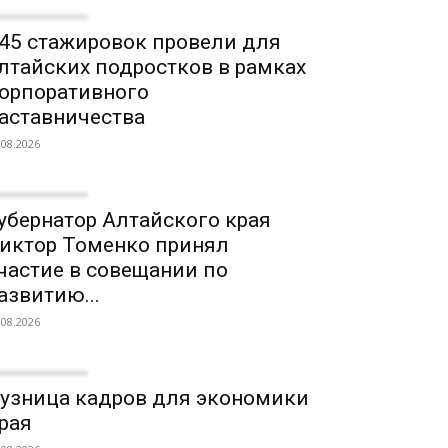
45 стажировок провели для
лтайских подростков в рамках
орпоративного
аставничества
.08.2026
убернатор Алтайского края
иктор Томенко принял
частие в совещании по
азвитию...
.08.2026
узница кадров для экономики
рая