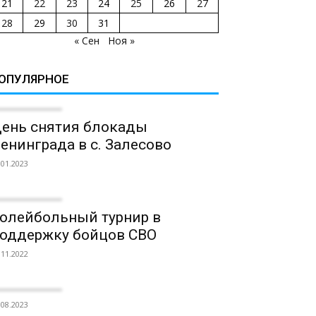
21
22
23
24
25
26
27
28
29
30
31
« Сен
Ноя »
ОПУЛЯРНОЕ
ень снятия блокады
енинграда в с. Залесово
.01.2023
олейбольный турнир в
оддержку бойцов СВО
.11.2022
.08.2023