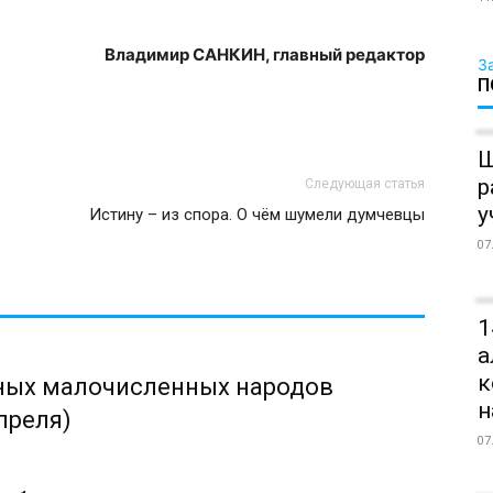
Владимир САНКИН, главный редактор
З
П
Ш
р
Следующая статья
у
Истину – из спора. О чём шумели думчевцы
07
1
а
к
ных малочисленных народов
н
преля)
07