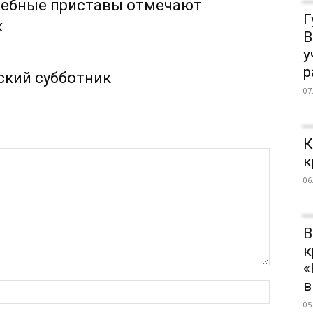
судебные приставы отмечают
Г
к
В
у
р
ский субботник
07
К
к
06
В
к
«
в
05