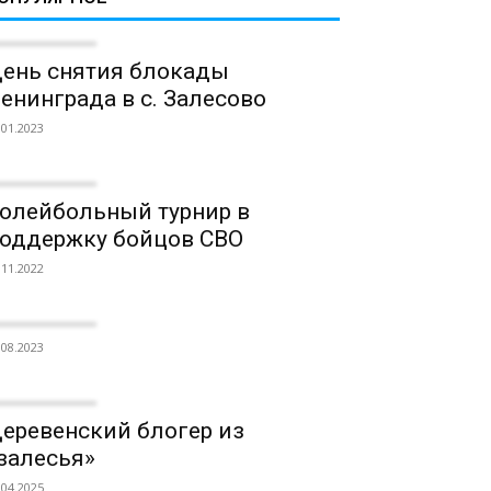
ень снятия блокады
енинграда в с. Залесово
.01.2023
олейбольный турнир в
оддержку бойцов СВО
.11.2022
.08.2023
еревенский блогер из
залесья»
.04.2025