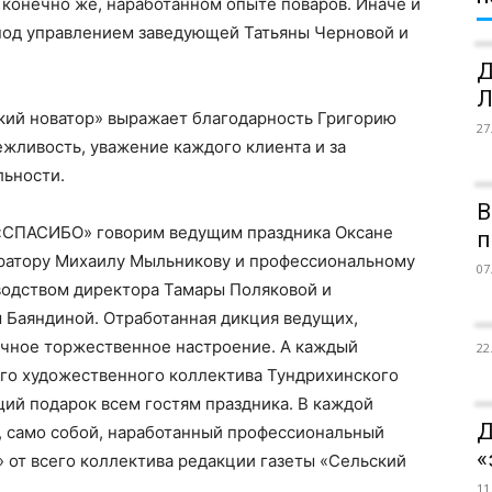
конечно же, наработанном опыте поваров. Иначе и
 под управлением заведующей Татьяны Черновой и
Д
Л
кий новатор» выражает благодарность Григорию
27
ежливость, уважение каждого клиента и за
льности.
В
 «СПАСИБО» говорим ведущим праздника Оксане
п
ератору Михаилу Мыльникову и профессиональному
07
водством директора Тамары Поляковой и
 Баяндиной. Отработанная дикция ведущих,
ичное торжественное настроение. А каждый
22
го художественного коллектива Тундрихинского
щий подарок всем гостям праздника. В каждой
Д
, само собой, наработанный профессиональный
«
 от всего коллектива редакции газеты «Сельский
11