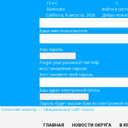
15.4
C
Залесово
войти в сист
Суббота, 8 августа, 2026
Добро пожал
Ваше имя пользователя
Ваш пароль
Forgot your password? Get help
восстановление пароля
Восстановите свой пароль
Ваш адрес электронной почты
Пароль будет выслан Вам по электронной п
Сельский новатор — официальный сайт газеты
ГЛАВНАЯ
НОВОСТИ ОКРУГА
В К