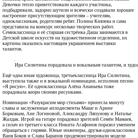
Девочки тепло приветствовали каждого участника,
подбадривали, задорно шутили и всячески создавали хорошее
настроение присутствующим зрителям – учителям,
одноклассникам, родителям ребят. Полина Князева и сама
представила на конкурс несколько творческих работ.
Семиклассница и её старшая сестрёнка Даша занимаются в
Детской школе искусств на художественном отделении, их
картины оказались настоящим украшением выставки
талантов.
Ира Силютина порадовала и вокальным талантом, и худ
Ещё одна юная художница, третьеклассница Ира Силютина,
выступила также и в вокальной номинации, исполнив песню
«Я рисую». Её одноклассница Алёна Ананьева тоже
порадовала жюри своими рисунками.
Номинации «Разукрасим мир стихами» принесла минуту
славы и заслуженные аплодисменты Маше и Арине
Борковым, Ане Логиновой, Александру Ляпунову и Наталье
Жалдак. Игрой на гитаре порадовал зрителей Семён Мамаев,
а силач из третьего класса Никита Агафонов поразил умением
обращаться с гирями. Юные инженеры, друзья-одноклассники
Ваня Боков и Слава Баранов продемонстрировали модели