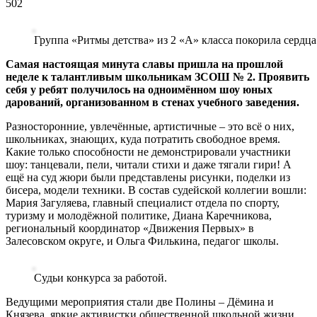
502
Группа «Ритмы детства» из 2 «А» класса покорила сердца
Самая настоящая минута славы пришла на прошлой
неделе к талантливым школьникам ЗСОШ № 2. Проявить
себя у ребят получилось на одноимённом шоу юных
дарований, организованном в стенах учебного заведения.
Разносторонние, увлечённые, артистичные – это всё о них,
школьниках, знающих, куда потратить свободное время.
Какие только способности не демонстрировали участники
шоу: танцевали, пели, читали стихи и даже тягали гири! А
ещё на суд жюри были представлены рисунки, поделки из
бисера, модели техники. В состав судейской коллегии вошли:
Мария Загуляева, главный специалист отдела по спорту,
туризму и молодёжной политике, Диана Каречникова,
региональный координатор «Движения Первых» в
Залесовском округе, и Ольга Филькина, педагог школы.
Судьи конкурса за работой.
Ведущими мероприятия стали две Полины – Дёмина и
Князева, яркие активистки общественной школьной жизни.