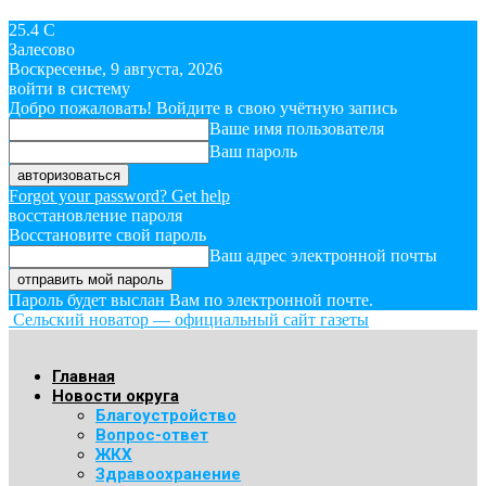
25.4
C
Залесово
Воскресенье, 9 августа, 2026
войти в систему
Добро пожаловать! Войдите в свою учётную запись
Ваше имя пользователя
Ваш пароль
Forgot your password? Get help
восстановление пароля
Восстановите свой пароль
Ваш адрес электронной почты
Пароль будет выслан Вам по электронной почте.
Сельский новатор — официальный сайт газеты
Главная
Новости округа
Благоустройство
Вопрос-ответ
ЖКХ
Здравоохранение