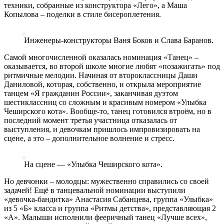
техники, собранные из конструктора «Лего», а Маша
Копылова – поделки в стиле бисероплетения.
Инженеры-конструкторы Ваня Боков и Слава Баранов.
Самой многочисленной оказалась номинация «Танец» –
оказывается, во второй школе многие любят «позажигать» под
ритмичные мелодии. Начиная от второклассницы Даши
Даниловой, которая, собственно, и открыла мероприятие
танцем «Я гражданин России», заканчивая дуэтом
шестиклассниц со сложным и красивым номером «Улыбка
Чеширского кота». Вообще-то, танец готовился втроём, но в
последний момент третья участница отказалась от
выступления, и девочкам пришлось импровизировать на
сцене, а это – дополнительное волнение и стресс.
На сцене — «Улыбка Чеширского кота».
Но девчонки – молодцы: мужественно справились со своей
задачей! Ещё в танцевальной номинации выступили
«девочка-бандитка» Анастасия Сабанцева, группа «Улыбка»
из 5 «Б» класса и группа «Ритмы детства», представляющая 2
«А». Малыши исполнили фееричный танец «Лучше всех»,