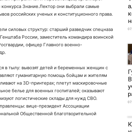
а
 конкурса Знание.Лектор они выбрали самые
к
ывов российских ученых и конституционного права.
н
ели силовых структур: старший разведчик спецназа
07
 Генштаба России, заместитель командира воинской
Росгвардии, офицер Главного военно-
др.
ся в тылу: вывозят детей и беременных женщин с
Г
тавляют гуманитарную помощь бойцам и жителям
В
авливают на 3D-принтерах; плетут маскировочные
у
ьное белье для военных госпиталей; оказывают
р
изуют логистические склады для нужд СВО.
07
управленцы: вице-президент Ассоциации
ональной Общественной благотворительной
К
к