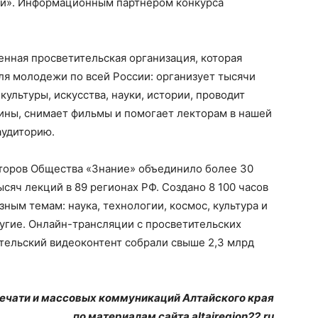
ти». Информационным партнером конкурса
нная просветительская организация, которая
ля молодежи по всей России: организует тысячи
ультуры, искусства, науки, истории, проводит
ины, снимает фильмы и помогает лекторам в нашей
аудиторию.
торов Общества «Знание» объединило более 30
сяч лекций в 89 регионах РФ. Создано 8 100 часов
ным темам: наука, технологии, космос, культура и
ругие. Онлайн-трансляции с просветительских
тельский видеоконтент собрали свыше 2,3 млрд
печати и массовых коммуникаций Алтайского края
по материалам сайта altairegion22.ru