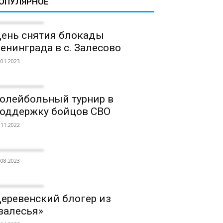
ОПУЛЯРНОЕ
ень снятия блокады
енинграда в с. Залесово
.01.2023
олейбольный турнир в
оддержку бойцов СВО
.11.2022
.08.2023
еревенский блогер из
залесья»