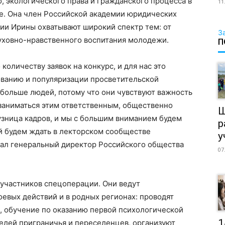
, экологического права и гражданского процесса в
11
е. Она член Российской академии юридических
ии Ирины охватывают широкий спектр тем: от
З
духовно-нравственного воспитания молодежи.
П
количеству заявок на конкурс, и для нас это
ванию и популяризации просветительской
 больше людей, потому что они чувствуют важность
 заниматься этим ответственным, общественно
Ш
узница кадров, и мы с большим вниманием будем
р
ей будем ждать в лекторском сообществе
у
зал генеральный директор Российского общества
07
 участников спецоперации. Они ведут
оевых действий и в родных регионах: проводят
, обучение по оказанию первой психологической
1
лей приграничья и переселенцев, организуют