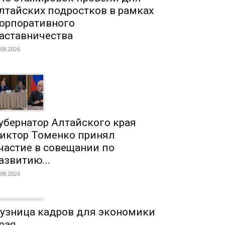
лтайских подростков в рамках
орпоративного
аставничества
.08.2026
убернатор Алтайского края
иктор Томенко принял
частие в совещании по
азвитию...
.08.2026
узница кадров для экономики
рая