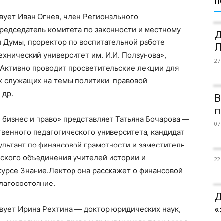
П
вует Иван Огнев, член Регионального
Председатель комитета по законности и местному
Д
 Думы, проректор по воспитательной работе
Л
хнический университет им. И.И. Ползунова»,
27
н Активно проводит просветительские лекции для
х служащих на темы политики, правовой
 др.
В
п
 бизнес и право» представляет Татьяна Бочарова —
07
венного педагогического университета, кандидат
сультант по финансовой грамотности и заместитель
ского объединения учителей истории и
22
курсе Знание.Лектор она расскажет о финансовой
благосостояние.
Д
«
вует Ирина Рехтина — доктор юридических наук,