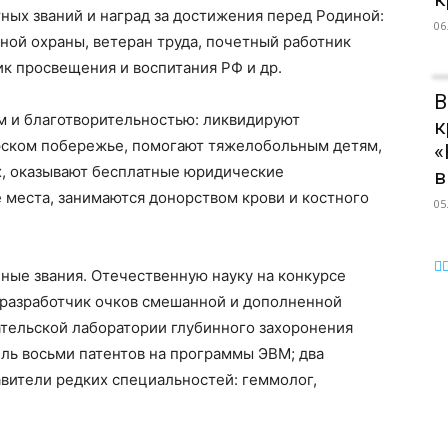
ных званий и наград за достижения перед Родиной:
06
ной охраны, ветеран труда, почетный работник
к просвещения и воспитания РФ и др.
В
м и благотворительностью: ликвидируют
к
рском побережье, помогают тяжелобольным детям,
«
, оказывают бесплатные юридические
в
 места, занимаются донорством крови и костного
05
ные звания. Отечественную науку на конкурсе
разработчик очков смешанной и дополненной
ательской лаборатории глубинного захоронения
ль восьми патентов на программы ЭВМ; два
вители редких специальностей: геммолог,