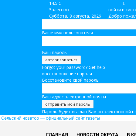
14.5
C
Залесово
войти в сист
Суббота, 8 августа, 2026
Добро пожал
Ваше имя пользователя
Ваш пароль
Forgot your password? Get help
восстановление пароля
Восстановите свой пароль
Ваш адрес электронной почты
Пароль будет выслан Вам по электронной п
Сельский новатор — официальный сайт газеты
ГЛАВНАЯ
НОВОСТИ ОКРУГА
В К