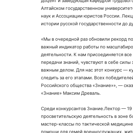
доцент и заведующая кафедрой трудового
Алтайском государственном университет
наук и Ассоциации юристов России. Лекц
истории русской государственности до 
«Мы в очередной раз обновили рекорд по 
важный индикатор работы по масштабиро
деятельности. К нам присоединяется все
передачи знаний, чувствуют в себе силы
важным делом. Для нас этот конкурс — к
следить за его этапами. Всех победител
Российского общества «Знание»», — ска
«Знание» Максим Древаль.
Среди конкурсантов Знание.Лектор — 19
просветительскую деятельность в зоне б
мастер-классы по тактической медицине
помощи для семей военнослужащих, жите