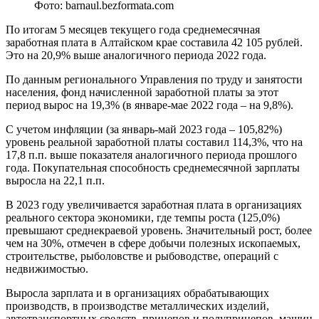
Фото: barnaul.bezformata.com
По итогам 5 месяцев текущего года среднемесячная
заработная плата в Алтайском крае составила 42 105 рублей.
Это на 20,9% выше аналогичного периода 2022 года.
По данным регионального Управления по труду и занятости
населения, фонд начисленной заработной платы за этот
период вырос на 19,3% (в январе-мае 2022 года – на 9,8%).
С учетом инфляции (за январь-май 2023 года – 105,82%)
уровень реальной заработной платы составил 114,3%, что на
17,8 п.п. выше показателя аналогичного периода прошлого
года. Покупательная способность среднемесячной зарплаты
выросла на 22,1 п.п.
В 2023 году увеличивается заработная плата в организациях
реального сектора экономики, где темпы роста (125,0%)
превышают среднекраевой уровень. Значительный рост, более
чем на 30%, отмечен в сфере добычи полезных ископаемых,
строительстве, рыболовстве и рыбоводстве, операций с
недвижимостью.
Выросла зарплата и в организациях обрабатывающих
производств, в производстве металлических изделий,
автотранспортных средств, прицепов и полуприцепов, машин