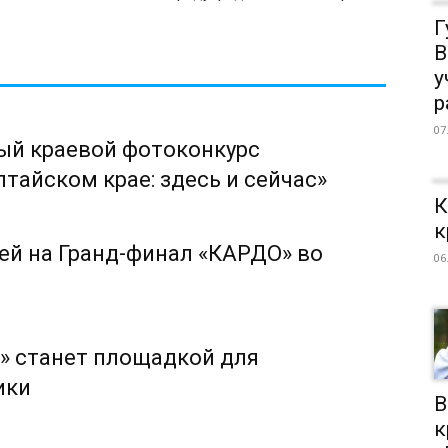
Г
В
у
р
07
ый краевой фотоконкурс
тайском крае: здесь и сейчас»
К
к
ей на Гранд-финал «КАРДО» во
06
» станет площадкой для
ики
В
к