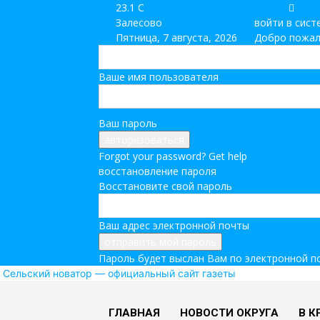
23.1
C
Залесово
войти в сист
Пятница, 7 августа, 2026
Добро пожал
Ваше имя пользователя
Ваш пароль
Forgot your password? Get help
восстановление пароля
Восстановите свой пароль
Ваш адрес электронной почты
Пароль будет выслан Вам по электронной п
Сельский новатор — официальный сайт газеты
ГЛАВНАЯ
НОВОСТИ ОКРУГА
В К