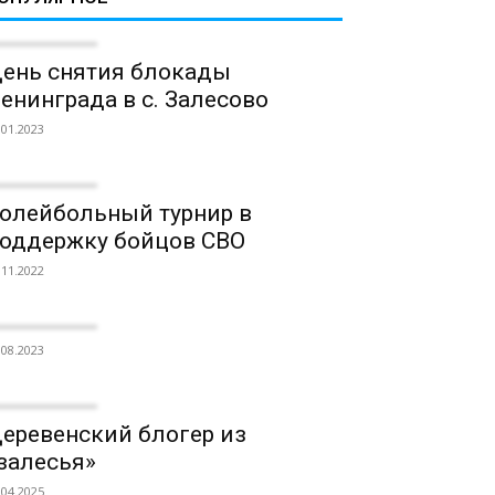
ень снятия блокады
енинграда в с. Залесово
.01.2023
олейбольный турнир в
оддержку бойцов СВО
.11.2022
.08.2023
еревенский блогер из
залесья»
.04.2025