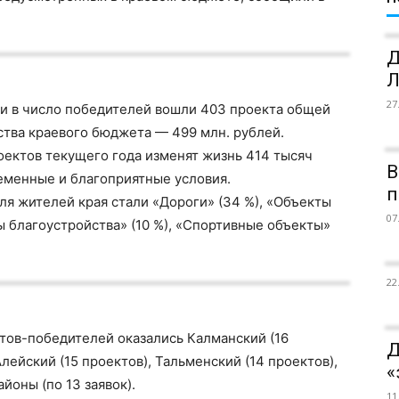
Д
Л
27
ии в число победителей вошли 403 проекта общей
дства краевого бюджета — 499 млн. рублей.
оектов текущего года изменят жизнь 414 тысяч
В
еменные и благоприятные условия.
п
я жителей края стали «Дороги» (34 %), «Объекты
07
ты благоустройства» (10 %), «Спортивные объекты»
22
тов-победителей оказались Калманский (16
Д
лейский (15 проектов), Тальменский (14 проектов),
«
йоны (по 13 заявок).
11