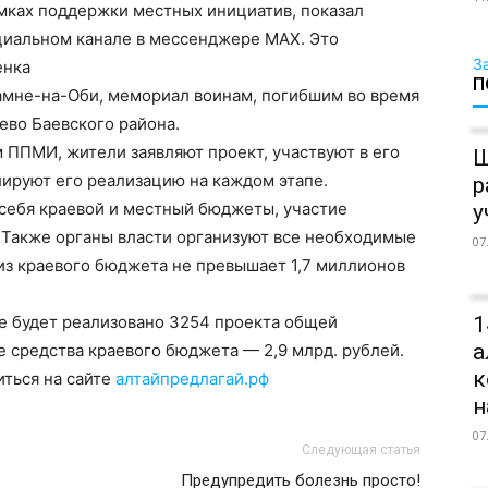
мках поддержки местных инициатив, показал
циальном канале в мессенджере МАХ. Это
З
енка
П
Камне-на-Оби, мемориал воинам, погибшим во время
ево Баевского района.
м ППМИ, жители заявляют проект, участвуют в его
Ш
лируют его реализацию на каждом этапе.
р
 себя краевой и местный бюджеты, участие
у
Также органы власти организуют все необходимые
07
из краевого бюджета не превышает 1,7 миллионов
ае будет реализовано 3254 проекта общей
1
а
е средства краевого бюджета — 2,9 млрд. рублей.
к
ться на сайте
алтайпредлагай.рф
н
07
Следующая статья
Предупредить болезнь просто!