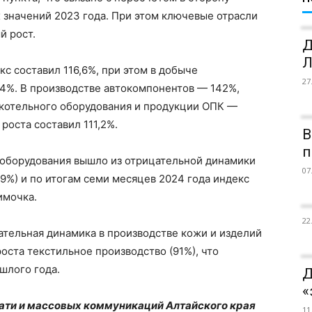
 значений 2023 года. При этом ключевые отрасли
 рост.
Д
Л
с составил 116,6%, при этом в добыче
27
4%. В производстве автокомпонентов — 142%,
 котельного оборудования и продукции ОПК —
роста составил 111,2%.
В
п
 оборудования вышло из отрицательной динамики
07
99%) и по итогам семи месяцев 2024 года индекс
имочка.
22
ательная динамика в производстве кожи и изделий
роста текстильное производство (91%), что
шлого года.
Д
«
чати и массовых коммуникаций Алтайского края
11