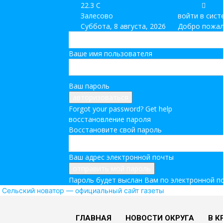
22.3
C
Залесово
войти в сист
Суббота, 8 августа, 2026
Добро пожал
Ваше имя пользователя
Ваш пароль
Forgot your password? Get help
восстановление пароля
Восстановите свой пароль
Ваш адрес электронной почты
Пароль будет выслан Вам по электронной п
Сельский новатор — официальный сайт газеты
ГЛАВНАЯ
НОВОСТИ ОКРУГА
В К