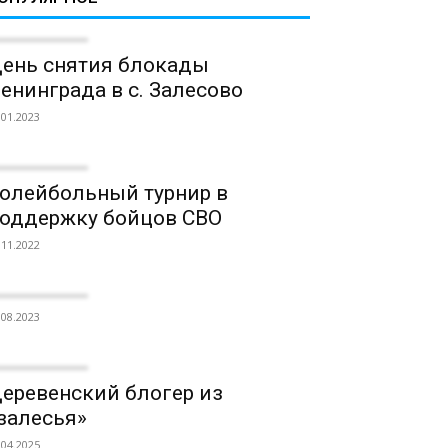
ень снятия блокады
енинграда в с. Залесово
.01.2023
олейбольный турнир в
оддержку бойцов СВО
.11.2022
.08.2023
еревенский блогер из
залесья»
.04.2025