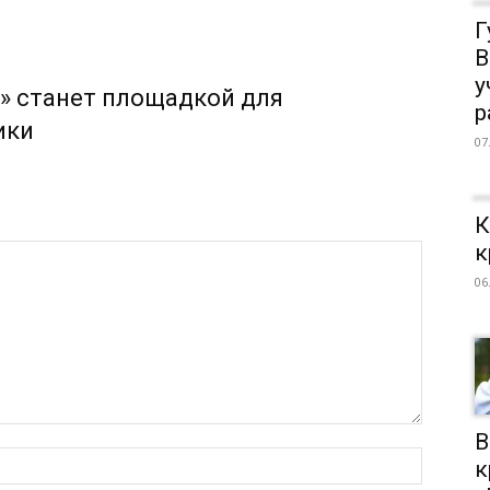
Г
В
у
» станет площадкой для
р
ики
07
К
к
06
В
к