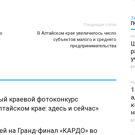
З
П
Следующая статья
ко
В Алтайском крае увеличилось число
субъектов малого и среднего
Ш
предпринимательства
р
у
07
1
а
ый краевой фотоконкурс
к
тайском крае: здесь и сейчас»
н
07
ей на Гранд-финал «КАРДО» во