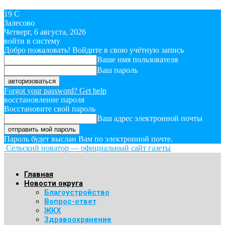
19
C
Залесово
Четверг, 6 августа, 2026
войти в систему
Добро пожаловать! Войдите в свою учётную запись
Ваше имя пользователя
Ваш пароль
Forgot your password? Get help
восстановление пароля
Восстановите свой пароль
Ваш адрес электронной почты
Пароль будет выслан Вам по электронной почте.
Сельский новатор — официальный сайт газеты
Главная
Новости округа
Благоустройство
Вопрос-ответ
ЖКХ
Здравоохранение