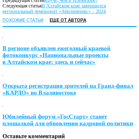
Предыдущая статья
Круче, чем в телевизоре!
Следующая статья
В Алтайском крае завершился
региональный чемпионат «Абилимпикс» – 2024
ПОХОЖИЕ СТАТЬИ
ЕЩЕ ОТ АВТОРА
В регионе объявлен ежегодный краевой
фотоконкурс «Национальные проекты
в Алтайском крае: здесь и сейчас»
Открыта регистрация зрителей на Гранд-финал
«КАРДО» во Владивостоке
Юбилейный форум «ГосСтарт» станет
площадкой для обновления кадровой политики
Оставьте комментарий