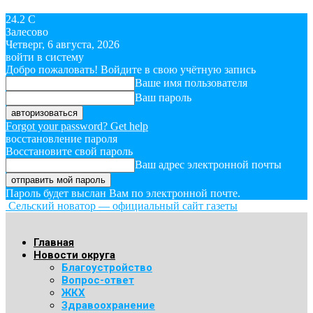
24.2
C
Залесово
Четверг, 6 августа, 2026
войти в систему
Добро пожаловать! Войдите в свою учётную запись
Ваше имя пользователя
Ваш пароль
Forgot your password? Get help
восстановление пароля
Восстановите свой пароль
Ваш адрес электронной почты
Пароль будет выслан Вам по электронной почте.
Сельский новатор — официальный сайт газеты
Главная
Новости округа
Благоустройство
Вопрос-ответ
ЖКХ
Здравоохранение