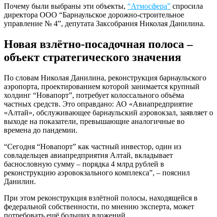
Почему были выбраны эти объекты,
“Атмосфера”
спросила
директора ООО “Барнаульское дорожно-строительное
управление № 4”, депутата Заксобрания Николая Данилина.
Новая взлётно-посадочная полоса –
объект стратегического значения
По словам Николая Данилина, реконструкция барнаульского
аэропорта, проектированием которой занимается крупный
холдинг “Новапорт”, потребует колоссального объёма
частных средств. Это оправдано: АО «Авиапредприятие
«Алтай», обслуживающее барнаульский аэровокзал, заявляет о
выходе на показатели, превышающие аналогичные во
времена до пандемии.
“Сегодня “Новапорт” как частный инвестор, один из
совладельцев авиапредприятия Алтай, вкладывает
баснословную сумму – порядка 4 млрд рублей в
реконструкцию аэровокзального комплекса”, – пояснил
Данилин.
При этом реконструкция взлётной полосы, находящейся в
федеральной собственности, по мнению эксперта, может
потребовать ещё больших вложений.