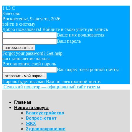
14.3
C
Залесово
Воскресенье, 9 августа, 2026
войти в систему
Добро пожаловать! Войдите в свою учётную запись
Ваше имя пользователя
Ваш пароль
Forgot your password? Get help
восстановление пароля
Восстановите свой пароль
Ваш адрес электронной почты
Пароль будет выслан Вам по электронной почте.
Сельский новатор — официальный сайт газеты
Главная
Новости округа
Благоустройство
Вопрос-ответ
ЖКХ
Здравоохранение