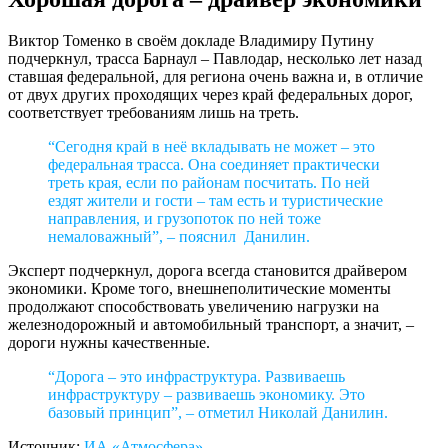
Виктор Томенко в своём докладе Владимиру Путину
подчеркнул, трасса Барнаул – Павлодар, несколько лет назад
ставшая федеральной, для региона очень важна и, в отличие
от двух других проходящих через край федеральных дорог,
соответствует требованиям лишь на треть.
“Сегодня край в неё вкладывать не может – это
федеральная трасса. Она соединяет практически
треть края, если по районам посчитать. По ней
ездят жители и гости – там есть и туристические
направления, и грузопоток по ней тоже
немаловажный”, – пояснил Данилин.
Эксперт подчеркнул, дорога всегда становится драйвером
экономики. Кроме того, внешнеполитические моменты
продолжают способствовать увеличению нагрузки на
железнодорожный и автомобильный транспорт, а значит, –
дороги нужны качественные.
“Дорога – это инфраструктура. Развиваешь
инфраструктуру – развиваешь экономику. Это
базовый принцип”, – отметил Николай Данилин.
Источник:
ИА «Атмосфера»