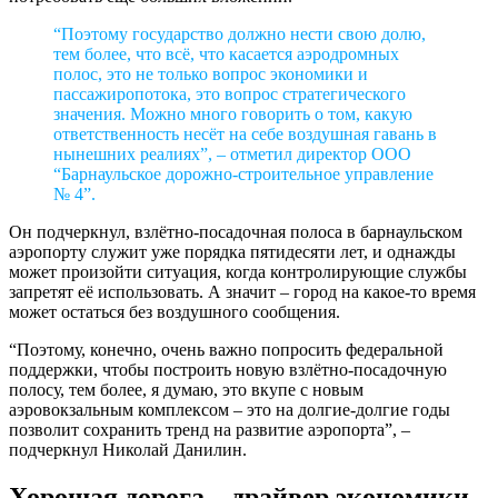
“Поэтому государство должно нести свою долю,
тем более, что всё, что касается аэродромных
полос, это не только вопрос экономики и
пассажиропотока, это вопрос стратегического
значения. Можно много говорить о том, какую
ответственность несёт на себе воздушная гавань в
нынешних реалиях”, – отметил директор ООО
“Барнаульское дорожно-строительное управление
№ 4”.
Он подчеркнул, взлётно-посадочная полоса в барнаульском
аэропорту служит уже порядка пятидесяти лет, и однажды
может произойти ситуация, когда контролирующие службы
запретят её использовать. А значит – город на какое-то время
может остаться без воздушного сообщения.
“Поэтому, конечно, очень важно попросить федеральной
поддержки, чтобы построить новую взлётно-посадочную
полосу, тем более, я думаю, это вкупе с новым
аэровокзальным комплексом – это на долгие-долгие годы
позволит сохранить тренд на развитие аэропорта”, –
подчеркнул Николай Данилин.
Хорошая дорога – драйвер экономики