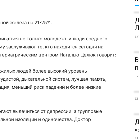
Д
ной железа на 21-25%.
Л
27
иваться не только молодежь и люди среднего
му заслуживают те, кто находится сегодня на
гериатрическим центром Наталью Целюк говорит:
В
п
пожилых людей более высокий уровень
07
удистой, дыхательной систем, лучшая память,
ция, меньший риск падений и более низкие
22
гают вылечиться от депрессии, а групповые
льной изоляции и одиночества. Доктор
Д
«
11