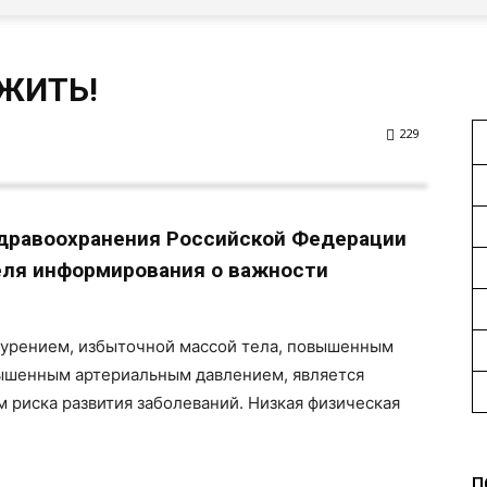
ЖИТЬ!
229
здравоохранения Российской Федерации
еля информирования о важности
 курением, избыточной массой тела, повышенным
ышенным артериальным давлением, является
 риска развития заболеваний. Низкая физическая
П