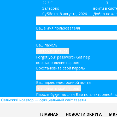
22.3
C
Залесово
войти в сист
Суббота, 8 августа, 2026
Добро пожал
Ваше имя пользователя
Ваш пароль
Forgot your password? Get help
восстановление пароля
Восстановите свой пароль
Ваш адрес электронной почты
Пароль будет выслан Вам по электронной п
Сельский новатор — официальный сайт газеты
ГЛАВНАЯ
НОВОСТИ ОКРУГА
В К