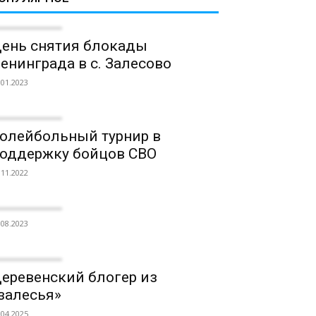
ень снятия блокады
енинграда в с. Залесово
.01.2023
олейбольный турнир в
оддержку бойцов СВО
.11.2022
.08.2023
еревенский блогер из
залесья»
.04.2025