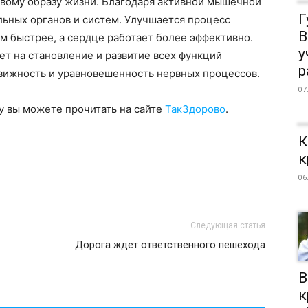
овому образу жизни. Благодаря активной мышечной
Г
льных органов и систем. Улучшается процесс
В
ам быстрее, а сердце работает более эффективно.
у
ет на становление и развитие всех функций
р
движность и уравновешенность нервных процессов.
07
у вы можете прочитать на сайте
ТакЗдорово
.
К
к
06
Следующая статья
Дорога ждет ответственного пешехода
В
к