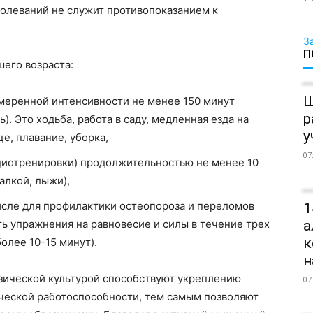
болеваний не служит противопоказанием к
З
П
его возраста:
Ш
меренной интенсивности не менее 150 минут
р
). Это ходьба, работа в саду, медленная езда на
у
е, плавание, уборка,
07
диотренировки) продолжительностью не менее 10
алкой, лыжи),
исле для профилактики остеопороза и переломов
1
 упражнения на равновесие и силы в течение трех
а
к
олее 10-15 минут).
н
изической культурой способствуют укреплению
07
ческой работоспособности, тем самым позволяют