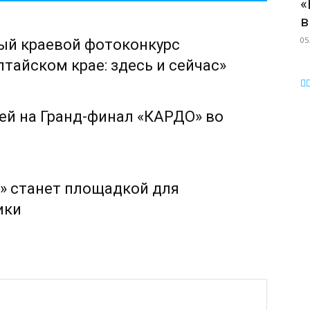
«
в
05
ый краевой фотоконкурс
тайском крае: здесь и сейчас»
ей на Гранд-финал «КАРДО» во
» станет площадкой для
ики