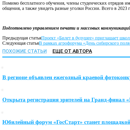
Помимо бесплатного обучения, члены студенческих отрядов им
общения, а также увидеть разные уголки России. Всего в 2023
Подготовлено управлением печати и массовых коммуникаций 
Предыдущая статья
Проект «Билет в будущее» приглашает школь
Следующая статья
В рамках агрофорума «День сибирского пол
ПОХОЖИЕ СТАТЬИ
ЕЩЕ ОТ АВТОРА
В регионе объявлен ежегодный краевой фотоконк
Открыта регистрация зрителей на Гранд-финал 
Юбилейный форум «ГосСтарт» станет площадкой