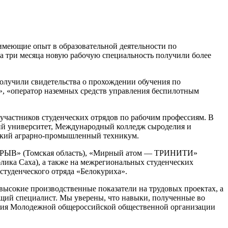
имеющие опыт в образовательной деятельности по
 за три месяца новую рабочую специальность получили более
получили свидетельства о прохождении обучения по
а», «оператор наземных средств управления беспилотным
 участников студенческих отрядов по рабочим профессиям. В
ий университет, Международный колледж сыроделия и
вский аграрно-промышленный техникум.
ПРОРЫВ» (Томская область), «Мирный атом — ТРИНИТИ»
лика Саха), а также на межрегиональных студенческих
студенческого отряда «Белокуриха».
высокие производственные показатели на трудовых проектах, а
оящий специалист. Мы уверены, что навыки, полученные во
ления Молодежной общероссийской общественной организации