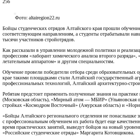
256
Фото: altairegion22.ru
Бойцы студенческих отрядов Алтайского края прошли обучение
соответствующим направлениям, а студенты отрабатывали навык
тысячи участников стройотрядов.
Как рассказали в управлении молодежной политики и реализац
профессиям «лаборант химического анализа второго разряда», 
летательным аппаратом» и другим специальностям.
Обучение провели победители отбора среди образовательных о
крае такими площадками стали Алтайский государственный аг
профессиональных технологий, Алтайский архитектурно-стро
Ребятам предстоит применить полученные знания на практи
(Московская область), «Мирный атом — МБИР» (Ульяновская об
стройках «Космодром Восточный» (Амурская область) и «Норил
«Бойцы Алтайского регионального отделения не понаслышке зн
с профессиональным обучением их работа будет еще качествен
время практических занятий, выведут бойцов на новый урове
«Российские студенческие отряды» Маргарита Котовщикова.