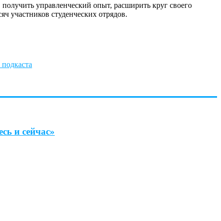
 получить управленческий опыт, расширить круг своего
сяч участников студенческих отрядов.
 подкаста
сь и сейчас»