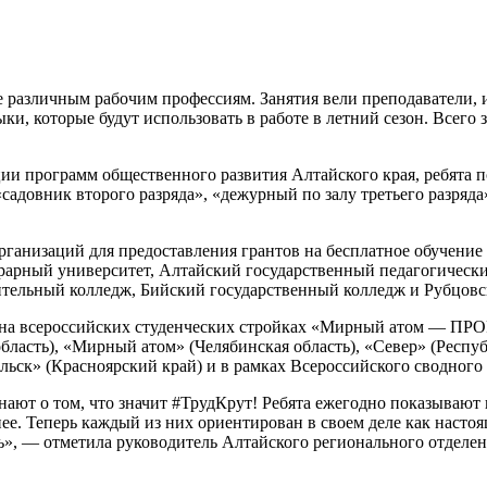
 различным рабочим профессиям. Занятия вели преподаватели, 
и, которые будут использовать в работе в летний сезон. Всего
ии программ общественного развития Алтайского края, ребята 
«садовник второго разряда», «дежурный по залу третьего разряд
рганизаций для предоставления грантов на бесплатное обучение
рарный университет, Алтайский государственный педагогическ
ительный колледж, Бийский государственный колледж и Рубцо
ке на всероссийских студенческих стройках «Мирный атом — 
ласть), «Мирный атом» (Челябинская область), «Север» (Респуб
ьск» (Красноярский край) и в рамках Всероссийского сводного 
ают о том, что значит #ТрудКрут! Ребята ежегодно показывают 
нее. Теперь каждый из них ориентирован в своем деле как наст
нь», — отметила руководитель Алтайского регионального отде