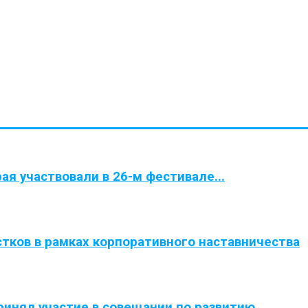
ая участвовали в 26-м фестивале...
тков в рамках корпоративного наставничества
инял участие в совещании по развитию...