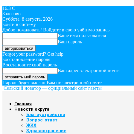
16.3
C
Залесово
Суббота, 8 августа, 2026
войти в систему
Добро пожаловать! Войдите в свою учётную запись
Ваше имя пользователя
Ваш пароль
Forgot your password? Get help
восстановление пароля
Восстановите свой пароль
Ваш адрес электронной почты
Пароль будет выслан Вам по электронной почте.
Сельский новатор — официальный сайт газеты
Главная
Новости округа
Благоустройство
Вопрос-ответ
ЖКХ
Здравоохранение