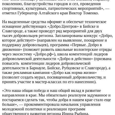
поколению, благоустройства городов и сел, проведения
спортивных, культурных, патриотических мероприятий», —
отметил Губернатор Алтайского края Виктор Томенко.
На выделенные средства оформят и обеспечат техническое
оснащение действующих «Добро.Центров» в Бийске и
Славгороде, а также проведут ряд мероприятий для двух
тысяч добровольцев региона. Запланированы конкурс «Добро,
которое действует» (направлен на выявление, поощрение и
поддержку добровольцев), программа «Первые. Добро в
движении» (поможет развить школьные волонтерские отряды
через экосистему «Добро.рф»), школа компетенций лидеров
добровольческой деятельности «Добро в действии» (призвана
повысить компетенции лидеров добровольческой
деятельности в Барнауле, Бийске, Рубцовске и Славгороде), а
также рекламная кампания «Добро как норма жизни»
(позволит создать мурал, посвященный добровольчеству, и
принять участие в мастер-классах по его нанесению).
«Это наша общая победа и наш общий вклад в развитие
направления в крае. Мы обязательно реализуем задуманное и
постараемся сделать так, чтобы добра в нашем крае стало еще
больше», — прокомментировала начальник управления
молодежной политики и реализации программ
общественного развития региона Ирина Рыбина.