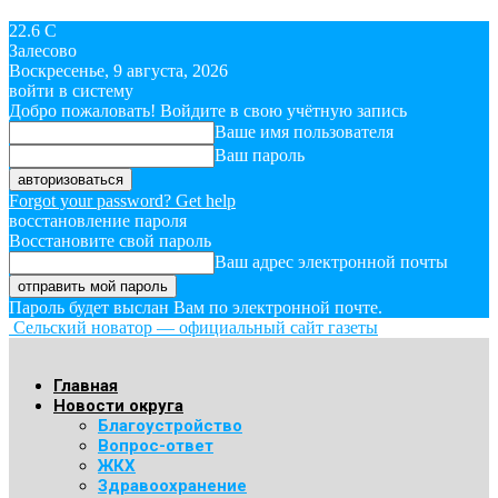
22.6
C
Залесово
Воскресенье, 9 августа, 2026
войти в систему
Добро пожаловать! Войдите в свою учётную запись
Ваше имя пользователя
Ваш пароль
Forgot your password? Get help
восстановление пароля
Восстановите свой пароль
Ваш адрес электронной почты
Пароль будет выслан Вам по электронной почте.
Сельский новатор — официальный сайт газеты
Главная
Новости округа
Благоустройство
Вопрос-ответ
ЖКХ
Здравоохранение