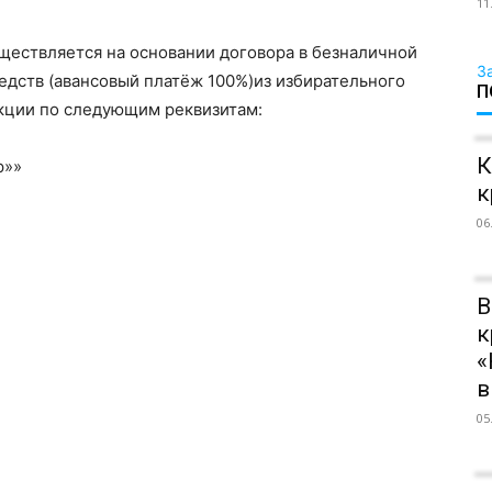
11
ществляется на основании договора в безналичной
З
дств (авансовый платёж 100%)из избирательного
П
акции по следующим реквизитам:
К
р»»
к
06
В
к
«
в
05