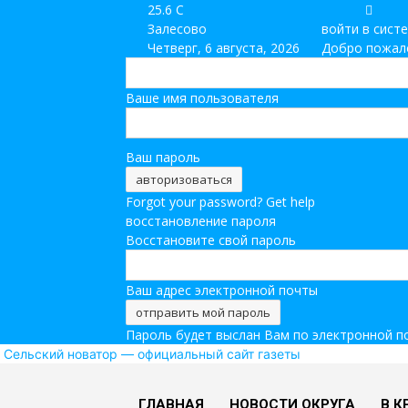
25.6
C
Залесово
войти в сист
Четверг, 6 августа, 2026
Добро пожало
Ваше имя пользователя
Ваш пароль
Forgot your password? Get help
восстановление пароля
Восстановите свой пароль
Ваш адрес электронной почты
Пароль будет выслан Вам по электронной п
Сельский новатор — официальный сайт газеты
ГЛАВНАЯ
НОВОСТИ ОКРУГА
В К