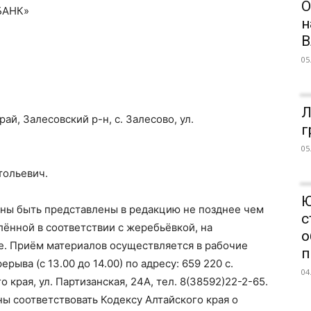
О
БАНК»
н
В
05
Л
й, Залесовский р-н, с. Залесово, ул.
г
05
тольевич.
Ю
ны быть представлены в редакцию не позднее чем
с
лённой в соответствии с жеребьёвкой, на
о
е. Приём материалов осуществляется в рабочие
п
ерыва (с 13.00 до 14.00) по адресу: 659 220 с.
04
 края, ул. Партизанская, 24А, тел. 8(38592)22-2-65.
ы соответствовать Кодексу Алтайского края о