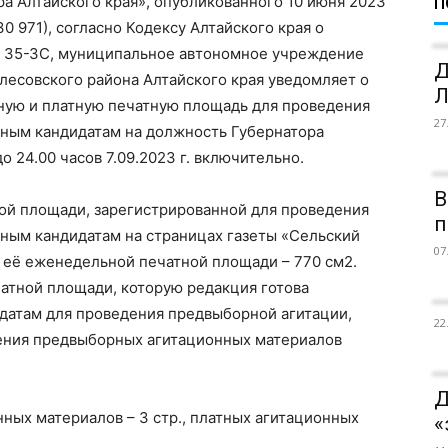
а Алтайского края», опубликованного 10 июня 2023
П
30 971), согласно Кодексу Алтайского края о
№ 35-ЗС, муниципальное автономное учреждение
Д
лесовского района Алтайского края уведомляет о
Л
тную и платную печатную площадь для проведения
27
ным кандидатам на должность Губернатора
до 24.00 часов 7.09.2023 г. включительно.
В
ой площади, зарегистрированной для проведения
п
ным кандидатам на страницах газеты «Сельский
07
 её еженедельной печатной площади – 770 см2.
тной площади, которую редакция готова
датам для проведения предвыборной агитации,
22
ения предвыборных агитационных материалов
Д
ных материалов – 3 стр., платных агитационных
«