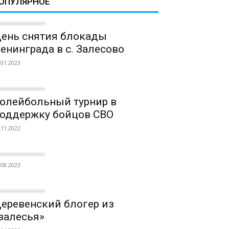
ОПУЛЯРНОЕ
ень снятия блокады
енинграда в с. Залесово
.01.2023
олейбольный турнир в
оддержку бойцов СВО
.11.2022
.08.2023
еревенский блогер из
залесья»