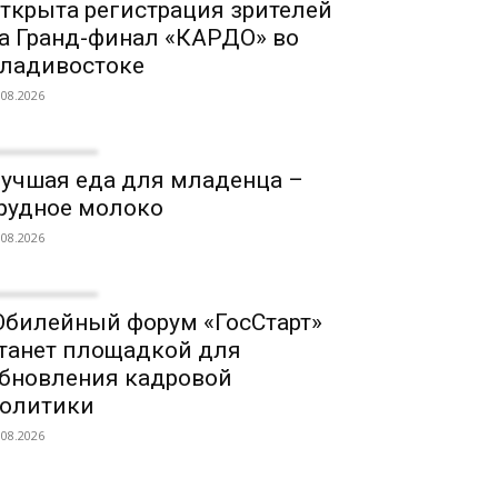
ткрыта регистрация зрителей
а Гранд-финал «КАРДО» во
ладивостоке
.08.2026
учшая еда для младенца –
рудное молоко
.08.2026
билейный форум «ГосСтарт»
танет площадкой для
бновления кадровой
олитики
.08.2026