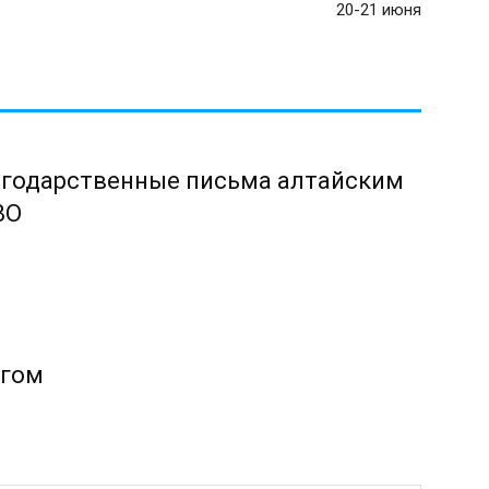
20-21 июня
агодарственные письма алтайским
ВО
агом