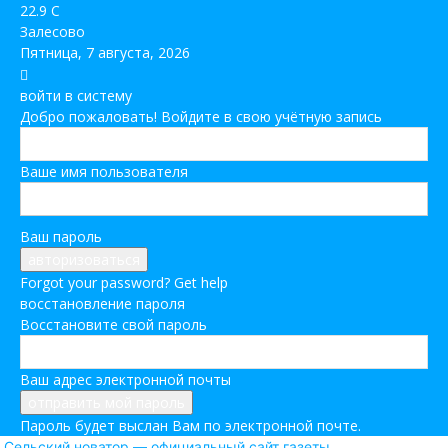
22.9
C
Залесово
Пятница, 7 августа, 2026
войти в систему
Добро пожаловать! Войдите в свою учётную запись
Ваше имя пользователя
Ваш пароль
Forgot your password? Get help
восстановление пароля
Восстановите свой пароль
Ваш адрес электронной почты
Пароль будет выслан Вам по электронной почте.
Сельский новатор — официальный сайт газеты