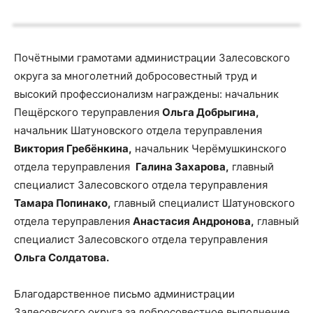
Почётными грамотами администрации Залесовского
округа за многолетний добросовестный труд и
высокий профессионализм награждены: начальник
Пещёрского теруправления
Ольга Добрыгина,
начальник Шатуновского отдела теруправления
Виктория Гребёнкина,
начальник Черёмушкинского
отдела теруправления
Галина Захарова,
главный
специалист Залесовского отдела теруправления
Тамара Попинако,
главный специалист Шатуновского
отдела теруправления
Анастасия Андронова,
главный
специалист Залесовского отдела теруправления
Ольга Солдатова.
Благодарственное письмо администрации
Залесовского округа за добросовестное выполнение