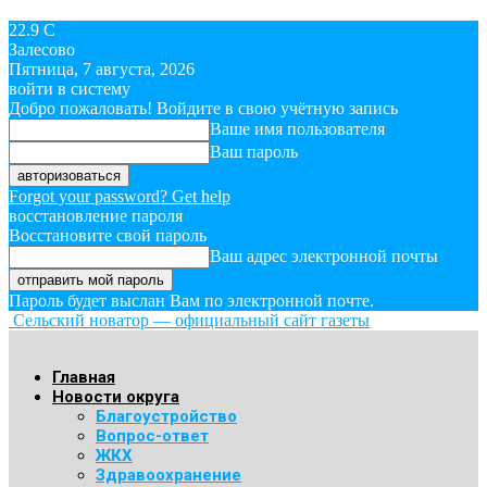
22.9
C
Залесово
Пятница, 7 августа, 2026
войти в систему
Добро пожаловать! Войдите в свою учётную запись
Ваше имя пользователя
Ваш пароль
Forgot your password? Get help
восстановление пароля
Восстановите свой пароль
Ваш адрес электронной почты
Пароль будет выслан Вам по электронной почте.
Сельский новатор — официальный сайт газеты
Главная
Новости округа
Благоустройство
Вопрос-ответ
ЖКХ
Здравоохранение