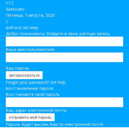
17
C
Залесово
Пятница, 7 августа, 2026
войти в систему
Добро пожаловать! Войдите в свою учётную запись
Ваше имя пользователя
Ваш пароль
Forgot your password? Get help
восстановление пароля
Восстановите свой пароль
Ваш адрес электронной почты
Пароль будет выслан Вам по электронной почте.