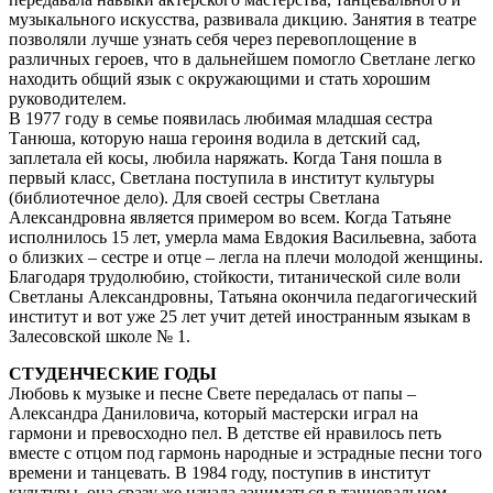
музыкального искусства, развивала дикцию. Занятия в театре
позволяли лучше узнать себя через перевоплощение в
различных героев, что в дальнейшем помогло Светлане легко
находить общий язык с окружающими и стать хорошим
руководителем.
В 1977 году в семье появилась любимая младшая сестра
Танюша, которую наша героиня водила в детский сад,
заплетала ей косы, любила наряжать. Когда Таня пошла в
первый класс, Светлана поступила в институт культуры
(библиотечное дело). Для своей сестры Светлана
Александровна является примером во всем. Когда Татьяне
исполнилось 15 лет, умерла мама Евдокия Васильевна, забота
о близких – сестре и отце – легла на плечи молодой женщины.
Благодаря трудолюбию, стойкости, титанической силе воли
Светланы Александровны, Татьяна окончила педагогический
институт и вот уже 25 лет учит детей иностранным языкам в
Залесовской школе № 1.
СТУДЕНЧЕСКИЕ ГОДЫ
Любовь к музыке и песне Свете передалась от папы –
Александра Даниловича, который мастерски играл на
гармони и превосходно пел. В детстве ей нравилось петь
вместе с отцом под гармонь народные и эстрадные песни того
времени и танцевать. В 1984 году, поступив в институт
культуры, она сразу же начала заниматься в танцевальном