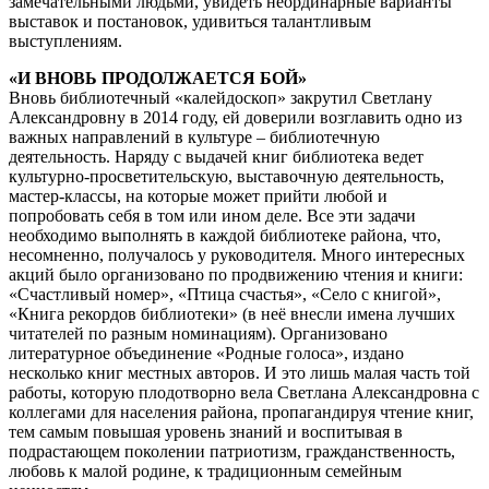
замечательными людьми, увидеть неординарные варианты
выставок и постановок, удивиться талантливым
выступлениям.
«И ВНОВЬ ПРОДОЛЖАЕТСЯ БОЙ»
Вновь библиотечный «калейдоскоп» закрутил Светлану
Александровну в 2014 году, ей доверили возглавить одно из
важных направлений в культуре – библиотечную
деятельность. Наряду с выдачей книг библиотека ведет
культурно-просветительскую, выставочную деятельность,
мастер-классы, на которые может прийти любой и
попробовать себя в том или ином деле. Все эти задачи
необходимо выполнять в каждой библиотеке района, что,
несомненно, получалось у руководителя. Много интересных
акций было организовано по продвижению чтения и книги:
«Счастливый номер», «Птица счастья», «Село с книгой»,
«Книга рекордов библиотеки» (в неё внесли имена лучших
читателей по разным номинациям). Организовано
литературное объединение «Родные голоса», издано
несколько книг местных авторов. И это лишь малая часть той
работы, которую плодотворно вела Светлана Александровна с
коллегами для населения района, пропагандируя чтение книг,
тем самым повышая уровень знаний и воспитывая в
подрастающем поколении патриотизм, гражданственность,
любовь к малой родине, к традиционным семейным