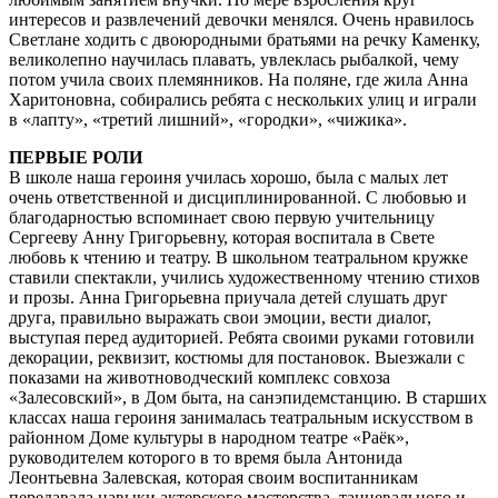
интересов и развлечений девочки менялся. Очень нравилось
Светлане ходить с двоюродными братьями на речку Каменку,
великолепно научилась плавать, увлеклась рыбалкой, чему
потом учила своих племянников. На поляне, где жила Анна
Харитоновна, собирались ребята с нескольких улиц и играли
в «лапту», «третий лишний», «городки», «чижика».
ПЕРВЫЕ РОЛИ
В школе наша героиня училась хорошо, была с малых лет
очень ответственной и дисциплинированной. С любовью и
благодарностью вспоминает свою первую учительницу
Сергееву Анну Григорьевну, которая воспитала в Свете
любовь к чтению и театру. В школьном театральном кружке
ставили спектакли, учились художественному чтению стихов
и прозы. Анна Григорьевна приучала детей слушать друг
друга, правильно выражать свои эмоции, вести диалог,
выступая перед аудиторией. Ребята своими руками готовили
декорации, реквизит, костюмы для постановок. Выезжали с
показами на животноводческий комплекс совхоза
«Залесовский», в Дом быта, на санэпидемстанцию. В старших
классах наша героиня занималась театральным искусством в
районном Доме культуры в народном театре «Раёк»,
руководителем которого в то время была Антонида
Леонтьевна Залевская, которая своим воспитанникам
передавала навыки актерского мастерства, танцевального и