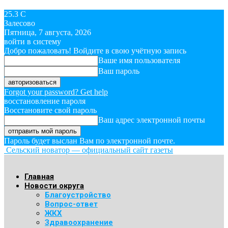
25.3
C
Залесово
Пятница, 7 августа, 2026
войти в систему
Добро пожаловать! Войдите в свою учётную запись
Ваше имя пользователя
Ваш пароль
Forgot your password? Get help
восстановление пароля
Восстановите свой пароль
Ваш адрес электронной почты
Пароль будет выслан Вам по электронной почте.
Сельский новатор — официальный сайт газеты
Главная
Новости округа
Благоустройство
Вопрос-ответ
ЖКХ
Здравоохранение