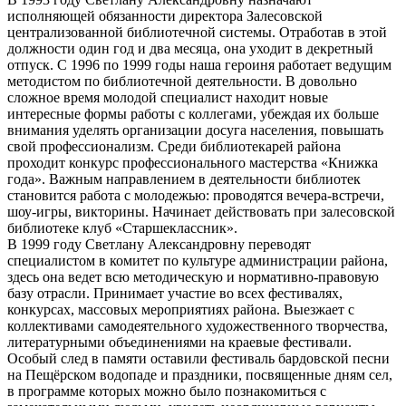
исполняющей обязанности директора Залесовской
централизованной библиотечной системы. Отработав в этой
должности один год и два месяца, она уходит в декретный
отпуск. С 1996 по 1999 годы наша героиня работает ведущим
методистом по библиотечной деятельности. В довольно
сложное время молодой специалист находит новые
интересные формы работы с коллегами, убеждая их больше
внимания уделять организации досуга населения, повышать
свой профессионализм. Среди библиотекарей района
проходит конкурс профессионального мастерства «Книжка
года». Важным направлением в деятельности библиотек
становится работа с молодежью: проводятся вечера-встречи,
шоу-игры, викторины. Начинает действовать при залесовской
библиотеке клуб «Старшеклассник».
В 1999 году Светлану Александровну переводят
специалистом в комитет по культуре администрации района,
здесь она ведет всю методическую и нормативно-правовую
базу отрасли. Принимает участие во всех фестивалях,
конкурсах, массовых мероприятиях района. Выезжает с
коллективами самодеятельного художественного творчества,
литературными объединениями на краевые фестивали.
Особый след в памяти оставили фестиваль бардовской песни
на Пещёрском водопаде и праздники, посвященные дням сел,
в программе которых можно было познакомиться с