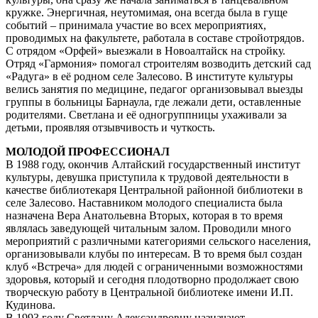
кружке. Энергичная, неутомимая, она всегда была в гуще
событий – принимала участие во всех мероприятиях,
проводимых на факультете, работала в составе стройотрядов.
С отрядом «Орфей» выезжали в Новоалтайск на стройку.
Отряд «Гармония» помогал строителям возводить детский сад
«Радуга» в её родном селе Залесово. В институте культуры
велись занятия по медицине, педагог организовывал выезды
группы в больницы Барнаула, где лежали дети, оставленные
родителями. Светлана и её одногруппницы ухаживали за
детьми, проявляя отзывчивость и чуткость.
МОЛОДОЙ ПРОФЕССИОНАЛ
В 1988 году, окончив Алтайский государственный институт
культуры, девушка приступила к трудовой деятельности в
качестве библиотекаря Центральной районной библиотеки в
селе Залесово. Наставником молодого специалиста была
назначена Вера Анатольевна Вторых, которая в то время
являлась заведующей читальным залом. Проводили много
мероприятий с различными категориями сельского населения,
организовывали клубы по интересам. В то время был создан
клуб «Встреча» для людей с ограниченными возможностями
здоровья, который и сегодня плодотворно продолжает свою
творческую работу в Центральной библиотеке имени И.П.
Кудинова.
В 1993 году Светлану Александровну назначают