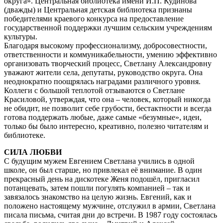
округа». Центральная библиотека имени И.П. Кудинова
(дважды) и Центральная детская библиотека признаны
победителями краевого конкурса на предоставление
государственной поддержки лучшим сельским учреждениям
культуры.
Благодаря высокому профессионализму, добросовестности,
ответственности и коммуникабельности, умению эффективно
организовать творческий процесс, Светлану Александровну
уважают жители села, депутаты, руководство округа. Она
неоднократно поощрялась наградами различного уровня.
Коллеги с большой теплотой отзываются о Светлане
Красиловой, утверждая, что она – человек, который никогда
не обидит, не позволит себе грубости, бестактности и всегда
готова поддержать любые, даже самые «безумные», идеи,
только бы было интересно, креативно, полезно читателям и
библиотеке.
СИЛА ЛЮБВИ
С будущим мужем Евгением Светлана учились в одной
школе, он был старше, но привлекал её внимание. В один
прекрасный день на дискотеке Женя подошёл, пригласил
потанцевать, затем пошли погулять компанией – так и
завязалось знакомство на целую жизнь. Евгений, как и
положено настоящему мужчине, отслужил в армии, Светлана
писала письма, считая дни до встречи. В 1987 году состоялась