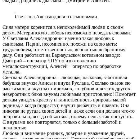
свадьба, родились два сына – Дмитрий и Алексей.
Светлана Александровна с сыновьями.
Сила матери коренится в непоколебимой любви к своим
детям. Материнскую любовь невозможно передать словами.
У Светланы Александровны именно такая любовь к
сыновьям. Парни, несомненно, похожи на свою мать:
трудолюбием, ответственностью, верностью выбранному
делу. Они работают на Барнаульском котельном заводе:
Дмитрий – оператор ЧПУ по изготовлению
металлоконструкций, Алексей – оператор по обработке
металла.
Светлана Александровна – любящая, ласковая, заботливая
бабушка внучки Алисы и внука Руслана. Сколько сказок ею
рассказано, а вкусных пирожков, голубцов и всяких других
невероятных блюд внукам любимым приготовлено! Помогает
деткам увидеть красоту и таинственность природы малой
родины, а когда подрастут, научит рыбачить и плавать. Она
никогда не ругала своих детей и, даже если они делали что-то
неправильно, всегда объясняла, почему нельзя так поступать.
С внуками все повторяется, только с большей заботой и
нежностью.
Любовь и внимание родных, доверие и уважение друзей,
коллег – самая дорогая награда. Грамотный и требовательный