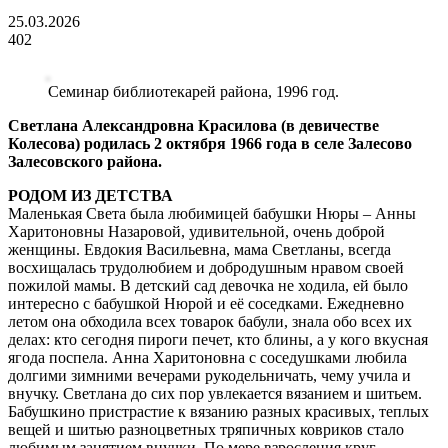
25.03.2026
402
Семинар библиотекарей района, 1996 год.
Светлана Александровна Красилова (в девичестве
Колесова) родилась 2 октября 1966 года в селе Залесово
Залесовского района.
РОДОМ ИЗ ДЕТСТВА
Маленькая Света была любимицей бабушки Нюры – Анны
Харитоновны Назаровой, удивительной, очень доброй
женщины. Евдокия Васильевна, мама Светланы, всегда
восхищалась трудолюбием и добродушным нравом своей
пожилой мамы. В детский сад девочка не ходила, ей было
интересно с бабушкой Нюрой и её соседками. Ежедневно
летом она обходила всех товарок бабули, знала обо всех их
делах: кто сегодня пироги печет, кто блины, а у кого вкусная
ягода поспела. Анна Харитоновна с соседушками любила
долгими зимними вечерами рукодельничать, чему учила и
внучку. Светлана до сих пор увлекается вязанием и шитьем.
Бабушкино пристрастие к вязанию разных красивых, теплых
вещей и шитью разноцветных тряпичных ковриков стало
любимым занятием внучки. По мере взросления круг