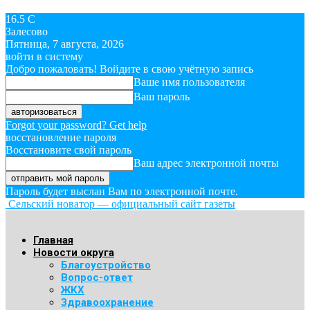
16.5
C
Залесово
Пятница, 7 августа, 2026
войти в систему
Добро пожаловать! Войдите в свою учётную запись
Ваше имя пользователя
Ваш пароль
Forgot your password? Get help
восстановление пароля
Восстановите свой пароль
Ваш адрес электронной почты
Пароль будет выслан Вам по электронной почте.
Сельский новатор — официальный сайт газеты
Главная
Новости округа
Благоустройство
Вопрос-ответ
ЖКХ
Здравоохранение